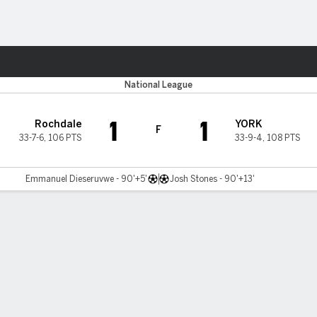
o
Más Deportes
National League
1
1
Rochdale
YORK
F
33-7-6
,
106 PTS
33-9-4
,
108 PTS
Emmanuel Dieseruvwe - 90'+5'
Josh Stones - 90'+13'