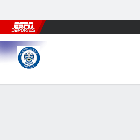
Fútbol
MLB
F. Americano
Básquetbol
WNBA
F1
Boxe
Rochdale v York City
Resumen
Comentario