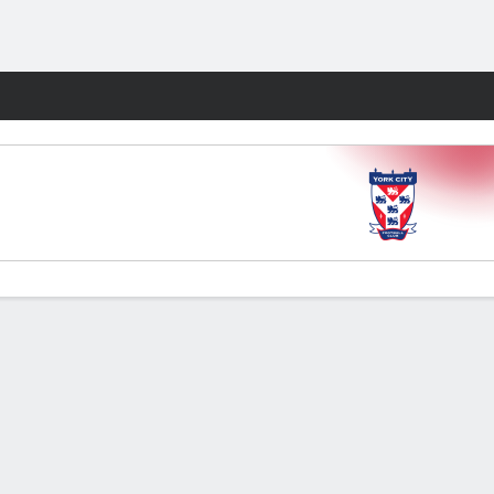
Watch
Juegos