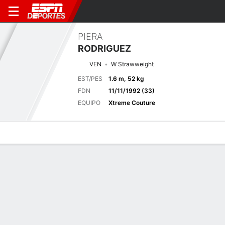
PIERA
RODRIGUEZ
VEN
W Strawweight
EST/PES
1.6 m, 52 kg
FDN
11/11/1992 (33)
EQUIPO
Xtreme Couture
Perfil de Jugador
Noticias
Estadísticas
Bio
Historial de pele
Pelea anterior
Peso paja fem. Las Vegas, NV
F