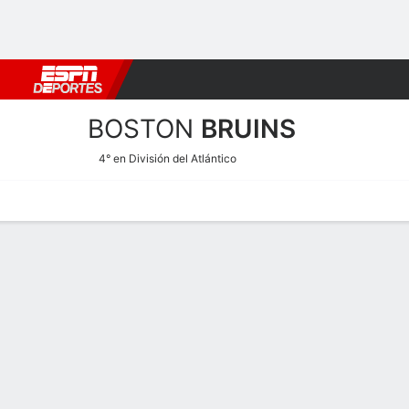
Fútbol
MLB
F. Americano
Básquetbol
WNBA
F1
Boxe
BOSTON
BRUINS
4° en División del Atlántico
Portada
Calendario
Estadí­sticas
Plantilla
Calendario Boston Bruins