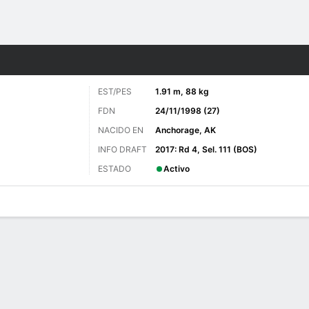
o
NHL
Más Deportes
EST/PES
1.91 m, 88 kg
FDN
24/11/1998 (27)
NACIDO EN
Anchorage, AK
INFO DRAFT
2017: Rd 4, Sel. 111 (BOS)
ESTADO
Activo
 de Juegos