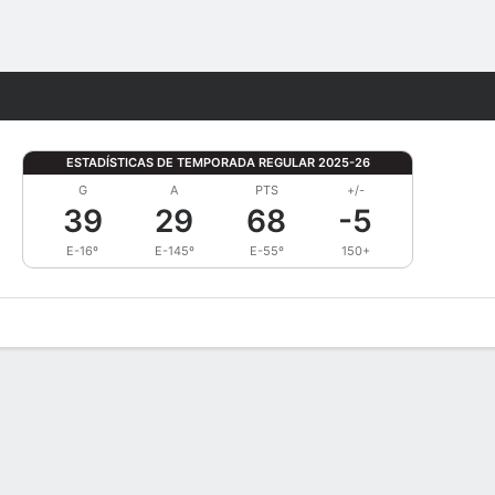
Watch
Juegos
ESTADÍSTICAS DE TEMPORADA REGULAR 2025-26
G
A
PTS
+/-
39
29
68
-5
E-16º
E-145º
E-55º
150+