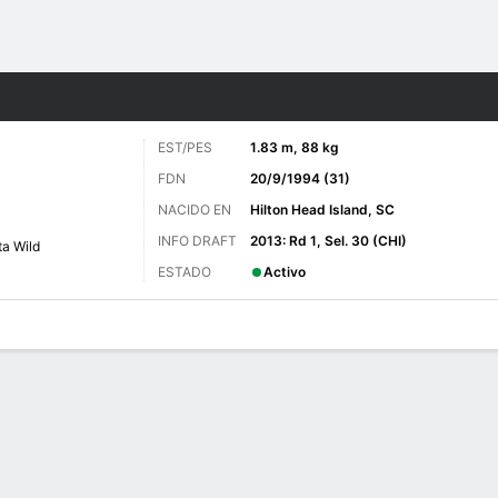
o
NHL
Más Deportes
EST/PES
1.83 m, 88 kg
FDN
20/9/1994 (31)
NACIDO EN
Hilton Head Island, SC
INFO DRAFT
2013: Rd 1, Sel. 30 (CHI)
a Wild
ESTADO
Activo
 de Juegos