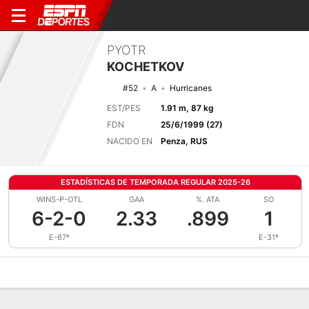
PYOTR
KOCHETKOV
#52
A
Hurricanes
EST/PES
1.91 m, 87 kg
FDN
25/6/1999 (27)
NACIDO EN
Penza, RUS
ESTADÍSTICAS DE TEMPORADA REGULAR 2025-26
WINS-P-OTL
GAA
%. ATA
SO
6-2-0
2.33
.899
1
E-67º
E-31º
Perfil de Jugador
Noticias
Estadísticas
Bio
Splits
Resumen