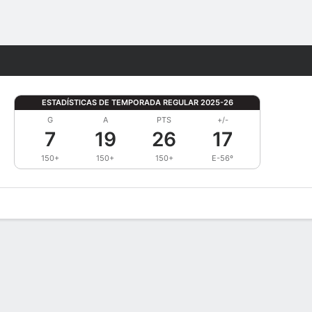
Watch
Juegos
ESTADÍSTICAS DE TEMPORADA REGULAR 2025-26
G
A
PTS
+/-
7
19
26
17
150+
150+
150+
E-56º