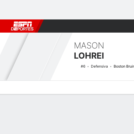
Fútbol
MLB
F. Americano
Básquetbol
WNBA
F1
Boxe
MASON
LOHREI
#6
Defensiva
Boston Brui
Perfil de Jugador
Noticias
Estadísticas
Bio
Splits
Resumen