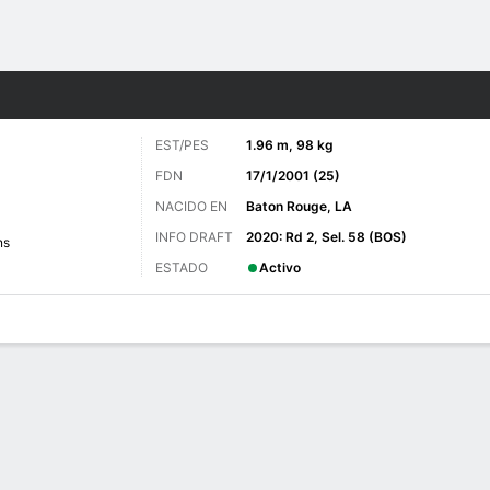
o
NHL
Más Deportes
EST/PES
1.96 m, 98 kg
FDN
17/1/2001 (25)
NACIDO EN
Baton Rouge, LA
INFO DRAFT
2020: Rd 2, Sel. 58 (BOS)
ns
ESTADO
Activo
 de Juegos