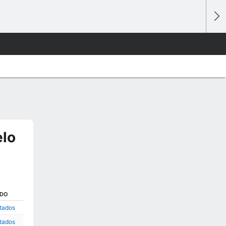
elo
ADO
ltados
ltados