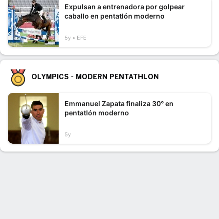
Expulsan a entrenadora por golpear
caballo en pentatlón moderno
5y
EFE
OLYMPICS - MODERN PENTATHLON
Emmanuel Zapata finaliza 30° en
pentatlón moderno
5y