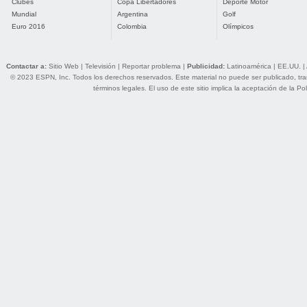
Clubes
Copa Libertadores
Deporte Motor
Mundial
Argentina
Golf
Euro 2016
Colombia
Olímpicos
Contactar a:
Sitio Web
|
Televisión
|
Reportar problema
|
Publicidad:
Latinoamérica
|
EE.UU.
|
© 2023 ESPN, Inc. Todos los derechos reservados. Este material no puede ser publicado, trans
términos legales
. El uso de este sitio implica la aceptación de la
Pol