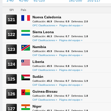
1-40
41-80
81-120
121-160
161-200
201-217
SPI
País
Nueva Caledonia
121
Calificación:
46.9
Ofensiva:
0.9
Defensiva:
2.0
OFC Clasificaciones »
Página del equipo »
Sierra Leona
122
Calificación:
46.3
Ofensiva:
0.7
Defensiva:
1.8
CAF Clasificaciones »
Página del equipo »
Namibia
123
Calificación:
45.9
Ofensiva:
0.6
Defensiva:
1.6
CAF Clasificaciones »
Página del equipo »
Liberia
124
Calificación:
45.5
Ofensiva:
0.8
Defensiva:
1.9
CAF Clasificaciones »
Página del equipo »
Sudán
125
Calificación:
45.2
Ofensiva:
0.7
Defensiva:
1.9
CAF Clasificaciones »
Página del equipo »
Guinea-Bissau
126
Calificación:
45.2
Ofensiva:
0.7
Defensiva:
1.8
CAF Clasificaciones »
Página del equipo »
Niger
127
Calificación:
45.2
Ofensiva:
0.7
Defensiva:
1.8