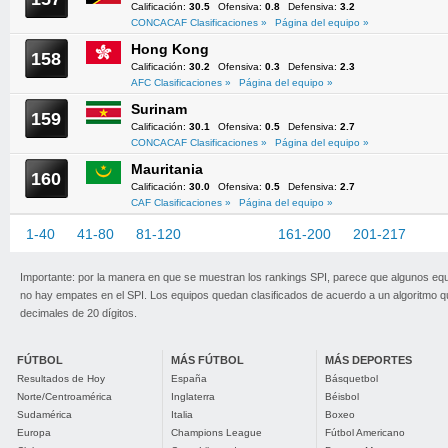
Calificación:
30.5
Ofensiva:
0.8
Defensiva:
3.2
CONCACAF Clasificaciones »
Página del equipo »
Hong Kong
158
Calificación:
30.2
Ofensiva:
0.3
Defensiva:
2.3
AFC Clasificaciones »
Página del equipo »
Surinam
159
Calificación:
30.1
Ofensiva:
0.5
Defensiva:
2.7
CONCACAF Clasificaciones »
Página del equipo »
Mauritania
160
Calificación:
30.0
Ofensiva:
0.5
Defensiva:
2.7
CAF Clasificaciones »
Página del equipo »
1-40
41-80
81-120
121-160
161-200
201-217
Importante: por la manera en que se muestran los rankings SPI, parece que algunos eq
no hay empates en el SPI. Los equipos quedan clasificados de acuerdo a un algoritmo 
decimales de 20 dígitos.
FÚTBOL
MÁS FÚTBOL
MÁS DEPORTES
Resultados de Hoy
España
Básquetbol
Norte/Centroamérica
Inglaterra
Béisbol
Sudamérica
Italia
Boxeo
Europa
Champions League
Fútbol Americano