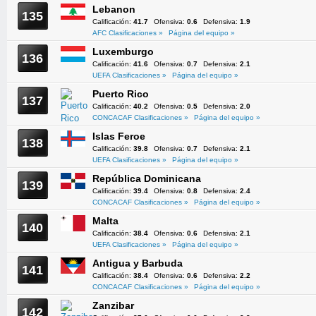
Lebanon
135
Calificación:
41.7
Ofensiva:
0.6
Defensiva:
1.9
AFC Clasificaciones »
Página del equipo »
Luxemburgo
136
Calificación:
41.6
Ofensiva:
0.7
Defensiva:
2.1
UEFA Clasificaciones »
Página del equipo »
Puerto Rico
137
Calificación:
40.2
Ofensiva:
0.5
Defensiva:
2.0
CONCACAF Clasificaciones »
Página del equipo »
Islas Feroe
138
Calificación:
39.8
Ofensiva:
0.7
Defensiva:
2.1
UEFA Clasificaciones »
Página del equipo »
República Dominicana
139
Calificación:
39.4
Ofensiva:
0.8
Defensiva:
2.4
CONCACAF Clasificaciones »
Página del equipo »
Malta
140
Calificación:
38.4
Ofensiva:
0.6
Defensiva:
2.1
UEFA Clasificaciones »
Página del equipo »
Antigua y Barbuda
141
Calificación:
38.4
Ofensiva:
0.6
Defensiva:
2.2
CONCACAF Clasificaciones »
Página del equipo »
Zanzibar
142