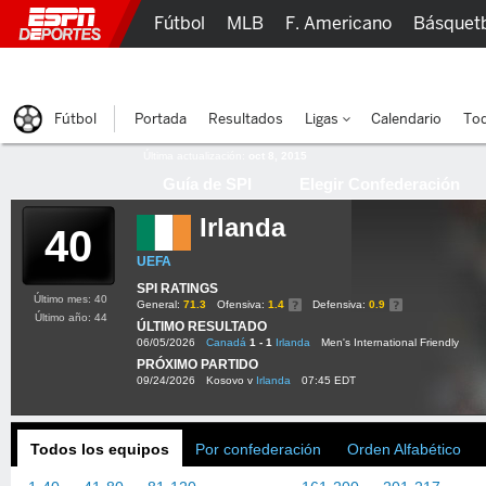
Fútbol
MLB
F. Americano
Básquet
Lucha Libre
Olímpicos
Más Deportes
Fútbol
Portada
Resultados
Ligas
Calendario
Tod
Última actualización:
oct 8, 2015
Guía de SPI
Elegir Confederación
Irlanda
40
UEFA
SPI RATINGS
Último mes: 40
General:
71.3
Ofensiva:
1.4
Defensiva:
0.9
Último año: 44
ÚLTIMO RESULTADO
06/05/2026
Canadá
1 - 1
Irlanda
Men's International Friendly
PRÓXIMO PARTIDO
09/24/2026
Kosovo v
Irlanda
07:45 EDT
Todos los equipos
Por confederación
Orden Alfabético