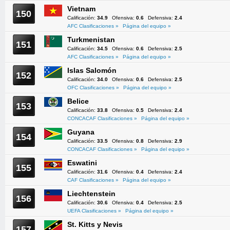
Vietnam
150
Calificación:
34.9
Ofensiva:
0.6
Defensiva:
2.4
AFC Clasificaciones »
Página del equipo »
Turkmenistan
151
Calificación:
34.5
Ofensiva:
0.6
Defensiva:
2.5
AFC Clasificaciones »
Página del equipo »
Islas Salomón
152
Calificación:
34.0
Ofensiva:
0.6
Defensiva:
2.5
OFC Clasificaciones »
Página del equipo »
Belice
153
Calificación:
33.8
Ofensiva:
0.5
Defensiva:
2.4
CONCACAF Clasificaciones »
Página del equipo »
Guyana
154
Calificación:
33.5
Ofensiva:
0.8
Defensiva:
2.9
CONCACAF Clasificaciones »
Página del equipo »
Eswatini
155
Calificación:
31.6
Ofensiva:
0.4
Defensiva:
2.4
CAF Clasificaciones »
Página del equipo »
Liechtenstein
156
Calificación:
30.6
Ofensiva:
0.4
Defensiva:
2.5
UEFA Clasificaciones »
Página del equipo »
St. Kitts y Nevis
157