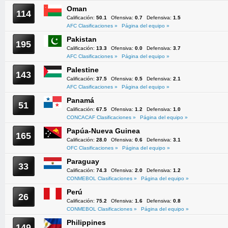
Oman
114
Calificación:
50.1
Ofensiva:
0.7
Defensiva:
1.5
AFC Clasificaciones »
Página del equipo »
Pakistan
195
Calificación:
13.3
Ofensiva:
0.0
Defensiva:
3.7
AFC Clasificaciones »
Página del equipo »
Palestine
143
Calificación:
37.5
Ofensiva:
0.5
Defensiva:
2.1
AFC Clasificaciones »
Página del equipo »
Panamá
51
Calificación:
67.5
Ofensiva:
1.2
Defensiva:
1.0
CONCACAF Clasificaciones »
Página del equipo »
Papúa-Nueva Guinea
165
Calificación:
28.0
Ofensiva:
0.6
Defensiva:
3.1
OFC Clasificaciones »
Página del equipo »
Paraguay
33
Calificación:
74.3
Ofensiva:
2.0
Defensiva:
1.2
CONMEBOL Clasificaciones »
Página del equipo »
Perú
26
Calificación:
75.2
Ofensiva:
1.6
Defensiva:
0.8
CONMEBOL Clasificaciones »
Página del equipo »
Philippines
149