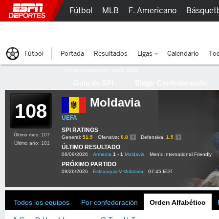
Fútbol
MLB
F. Americano
Básquet
Lucha Libre
Olímpicos
Más Deportes
Fútbol
Portada
Resultados
Ligas
Calendario
Tod
Última actualización:
oct 8, 2015
Guía de SPI
Elegir Confederación
Moldavia
108
UEFA
SPI RATINGS
Último mes: 107
General:
51.5
Ofensiva:
0.8
Defensiva:
1.5
Último año: 101
ÚLTIMO RESULTADO
06/09/2026
Armenia
1 - 1
Moldavia
Men's International Friendly
PRÓXIMO PARTIDO
09/26/2026
Eslovaquia
v
Moldavia
07:45 EDT
Todos los equipos
Por confederación
Orden Alfabético