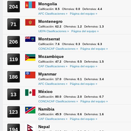
Mongolia
204
Calificación:
8.5
Ofensiva:
0.0
Defensiva:
4.4
AFC Clasificaciones »
Página del equipo »
Montenegro
71
Calificación:
62.2
Ofensiva:
1.2
Defensiva:
1.3
UEFA Clasificaciones »
Página del equipo »
Montserrat
206
Calificación:
7.6
Ofensiva:
0.3
Defensiva:
6.3
CONCACAF Clasificaciones »
Página del equipo »
Mozambique
119
Calificación:
47.2
Ofensiva:
0.5
Defensiva:
1.5
CAF Clasificaciones »
Página del equipo »
Myanmar
186
Calificación:
17.0
Ofensiva:
0.1
Defensiva:
3.4
AFC Clasificaciones »
Página del equipo »
México
13
Calificación:
80.0
Ofensiva:
2.0
Defensiva:
0.7
CONCACAF Clasificaciones »
Página del equipo »
Namibia
123
Calificación:
45.9
Ofensiva:
0.6
Defensiva:
1.6
CAF Clasificaciones »
Página del equipo »
Nepal
194