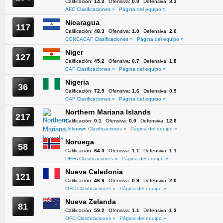
Calificación:
14.2
Ofensiva:
0.0
Defensiva:
3.3
AFC Clasificaciones »
Página del equipo »
Nicaragua
117
Calificación:
48.3
Ofensiva:
1.0
Defensiva:
2.0
CONCACAF Clasificaciones »
Página del equipo »
Niger
127
Calificación:
45.2
Ofensiva:
0.7
Defensiva:
1.8
CAF Clasificaciones »
Página del equipo »
Nigeria
36
Calificación:
72.9
Ofensiva:
1.6
Defensiva:
0.9
CAF Clasificaciones »
Página del equipo »
Northern Mariana Islands
217
Calificación:
0.1
Ofensiva:
0.0
Defensiva:
12.6
Unknown Clasificaciones »
Página del equipo »
Noruega
58
Calificación:
64.3
Ofensiva:
1.1
Defensiva:
1.1
UEFA Clasificaciones »
Página del equipo »
Nueva Caledonia
121
Calificación:
46.9
Ofensiva:
0.9
Defensiva:
2.0
OFC Clasificaciones »
Página del equipo »
Nueva Zelanda
81
Calificación:
59.2
Ofensiva:
1.1
Defensiva:
1.3
OFC Clasificaciones »
Página del equipo »