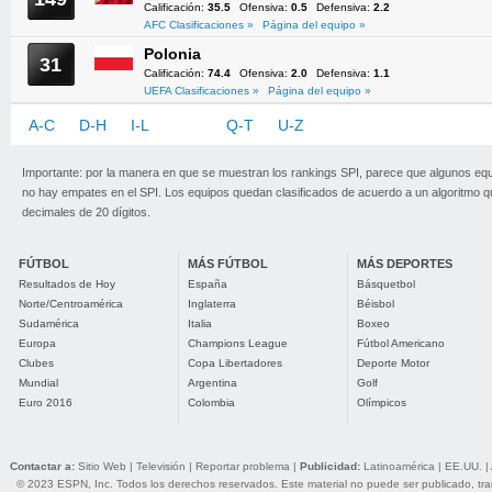
Calificación:
35.5
Ofensiva:
0.5
Defensiva:
2.2
AFC Clasificaciones »
Página del equipo »
Polonia
31
Calificación:
74.4
Ofensiva:
2.0
Defensiva:
1.1
UEFA Clasificaciones »
Página del equipo »
A-C
D-H
I-L
M-P
Q-T
U-Z
Importante: por la manera en que se muestran los rankings SPI, parece que algunos eq
no hay empates en el SPI. Los equipos quedan clasificados de acuerdo a un algoritmo 
decimales de 20 dígitos.
FÚTBOL
MÁS FÚTBOL
MÁS DEPORTES
Resultados de Hoy
España
Básquetbol
Norte/Centroamérica
Inglaterra
Béisbol
Sudamérica
Italia
Boxeo
Europa
Champions League
Fútbol Americano
Clubes
Copa Libertadores
Deporte Motor
Mundial
Argentina
Golf
Euro 2016
Colombia
Olímpicos
Contactar a:
Sitio Web
|
Televisión
|
Reportar problema
|
Publicidad:
Latinoamérica
|
EE.UU.
|
© 2023 ESPN, Inc. Todos los derechos reservados. Este material no puede ser publicado, trans