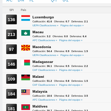
A-C
D-H
I-L
M-P
Q-T
U-Z
SPI
País
Luxemburgo
136
Calificación:
41.6
Ofensiva:
0.7
Defensiva:
2.1
UEFA Clasificaciones »
Página del equipo »
Macau
213
Calificación:
3.2
Ofensiva:
0.0
Defensiva:
6.4
AFC Clasificaciones »
Página del equipo »
Macedonia
97
Calificación:
54.4
Ofensiva:
0.9
Defensiva:
1.5
UEFA Clasificaciones »
Página del equipo »
Madagascar
146
Calificación:
36.1
Ofensiva:
0.5
Defensiva:
2.2
CAF Clasificaciones »
Página del equipo »
Malawi
109
Calificación:
51.2
Ofensiva:
0.8
Defensiva:
1.5
CAF Clasificaciones »
Página del equipo »
Malaysia
184
Calificación:
18.6
Ofensiva:
0.2
Defensiva:
3.5
AFC Clasificaciones »
Página del equipo »
Maldives
181
Calificación:
20.7
Ofensiva:
0.2
Defensiva:
3.2