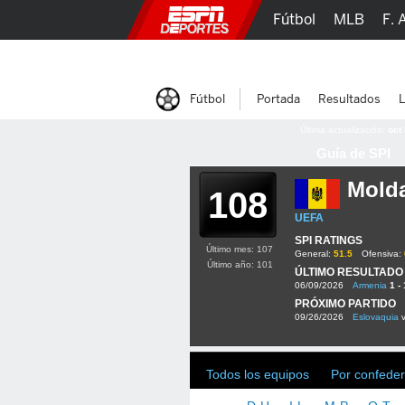
Fútbol
MLB
F. 
Lucha Libre
Olím
Fútbol
Portada
Resultados
L
Última actualización:
oct
Guía de SPI
Mold
108
UEFA
SPI RATINGS
Último mes: 107
General:
51.5
Ofensiva:
Último año: 101
ÚLTIMO RESULTADO
06/09/2026
Armenia
1 - 
PRÓXIMO PARTIDO
09/26/2026
Eslovaquia
Todos los equipos
Por confeder