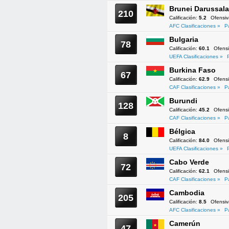
Brunei Darussal
210
Calificación:
5.2
Ofensi
AFC Clasificaciones »
P
Bulgaria
78
Calificación:
60.1
Ofens
UEFA Clasificaciones »
Burkina Faso
67
Calificación:
62.9
Ofens
CAF Clasificaciones »
P
Burundi
128
Calificación:
45.2
Ofens
CAF Clasificaciones »
P
Bélgica
8
Calificación:
84.0
Ofens
UEFA Clasificaciones »
Cabo Verde
72
Calificación:
62.1
Ofens
CAF Clasificaciones »
P
Cambodia
205
Calificación:
8.5
Ofensi
AFC Clasificaciones »
P
Camerún
47