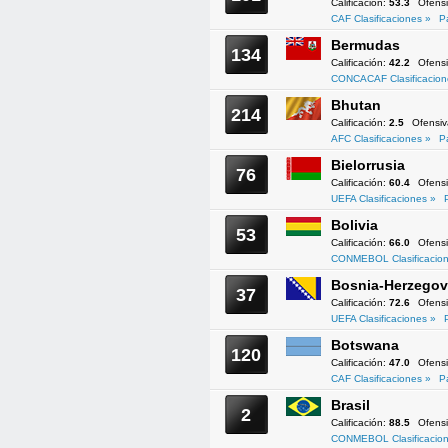
Calificación:
53.3
Ofens
CAF Clasificaciones »
P
Bermudas
134
Calificación:
42.2
Ofens
CONCACAF Clasificacion
Bhutan
214
Calificación:
2.5
Ofensi
AFC Clasificaciones »
P
Bielorrusia
76
Calificación:
60.4
Ofens
UEFA Clasificaciones »
Bolivia
53
Calificación:
66.0
Ofens
CONMEBOL Clasificacion
Bosnia-Herzegov
37
Calificación:
72.6
Ofens
UEFA Clasificaciones »
Botswana
120
Calificación:
47.0
Ofens
CAF Clasificaciones »
P
Brasil
2
Calificación:
88.5
Ofens
CONMEBOL Clasificacion