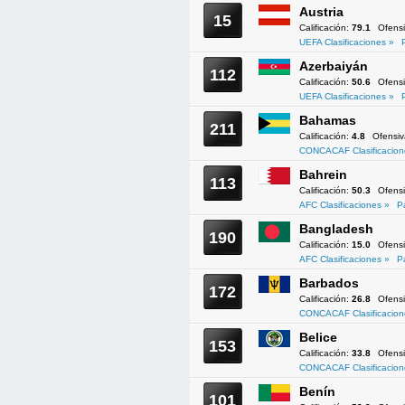
Austria
15
Calificación:
79.1
Ofens
UEFA Clasificaciones »
Azerbaiyán
112
Calificación:
50.6
Ofens
UEFA Clasificaciones »
Bahamas
211
Calificación:
4.8
Ofensi
CONCACAF Clasificacion
Bahrein
113
Calificación:
50.3
Ofens
AFC Clasificaciones »
P
Bangladesh
190
Calificación:
15.0
Ofens
AFC Clasificaciones »
P
Barbados
172
Calificación:
26.8
Ofens
CONCACAF Clasificacion
Belice
153
Calificación:
33.8
Ofens
CONCACAF Clasificacion
Benín
101