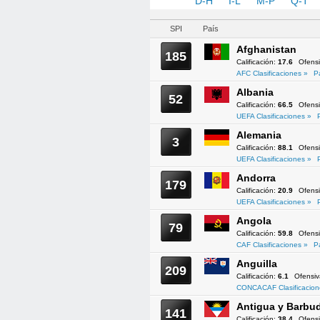
A-C
D-H
I-L
M-P
Q-T
SPI
País
Afghanistan
185
Calificación:
17.6
Ofens
AFC Clasificaciones »
P
Albania
52
Calificación:
66.5
Ofens
UEFA Clasificaciones »
Alemania
3
Calificación:
88.1
Ofens
UEFA Clasificaciones »
Andorra
179
Calificación:
20.9
Ofens
UEFA Clasificaciones »
Angola
79
Calificación:
59.8
Ofens
CAF Clasificaciones »
P
Anguilla
209
Calificación:
6.1
Ofensi
CONCACAF Clasificacion
Antigua y Barbu
141
Calificación:
38.4
Ofens