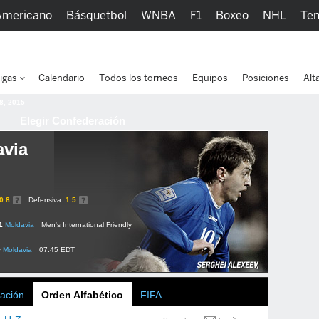
Americano
Básquetbol
WNBA
F1
Boxeo
NHL
Ten
picos
Más Deportes
Watc
igas
Calendario
Todos los torneos
Equipos
Posiciones
Alt
 8, 2015
Elegir Confederación
avia
0.8
Defensiva:
1.5
1
Moldavia
Men's International Friendly
v
Moldavia
07:45 EDT
ación
Orden Alfabético
FIFA