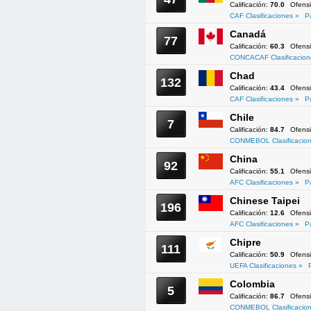
Calificación:
70.0
Ofens
CAF Clasificaciones »
P
Canadá
77
Calificación:
60.3
Ofens
CONCACAF Clasificacion
Chad
132
Calificación:
43.4
Ofens
CAF Clasificaciones »
P
Chile
7
Calificación:
84.7
Ofens
CONMEBOL Clasificacion
China
92
Calificación:
55.1
Ofens
AFC Clasificaciones »
P
Chinese Taipei
196
Calificación:
12.6
Ofens
AFC Clasificaciones »
P
Chipre
111
Calificación:
50.9
Ofens
UEFA Clasificaciones »
Colombia
5
Calificación:
86.7
Ofens
CONMEBOL Clasificacion