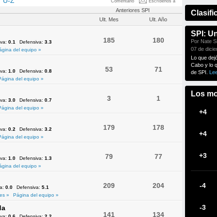
U-Z
Comentario
Escríbenos a
Anteriores SPI
Clasifi
Ult. Mes
Ult. Año
SPI: U
185
180
Por Nate Si
iva:
0.1
Defensiva:
3.3
07 de dici
ágina del equipo »
Lo que dej
Cabo y lo 
53
71
iva:
1.0
Defensiva:
0.8
de SPI.
Le
Página del equipo »
Los mo
3
1
iva:
3.0
Defensiva:
0.7
Página del equipo »
+4
179
178
iva:
0.2
Defensiva:
3.2
+4
Página del equipo »
+3
79
77
iva:
1.0
Defensiva:
1.3
ágina del equipo »
209
204
-4
va:
0.0
Defensiva:
5.1
es »
Página del equipo »
-3
da
141
134
iva:
0.6
Defensiva:
2.2