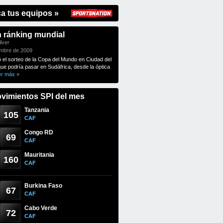
ca tus equipos »
n ránking mundial
lver
embre de 2009
ó el sorteo de la Copa del Mundo en Ciudad del
que podría pasar en Sudáfrica, desde la óptica
er más »
vimientos SPI del mes
Tanzania
105
CAF
Congo RD
69
CAF
Mauritania
160
CAF
Burkina Faso
67
CAF
Cabo Verde
72
CAF