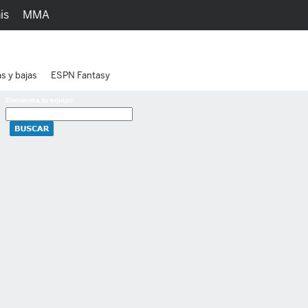
is
MMA
h
Juegos
Ediciones
as y bajas
ESPN Fantasy
Encuentra tu equipo