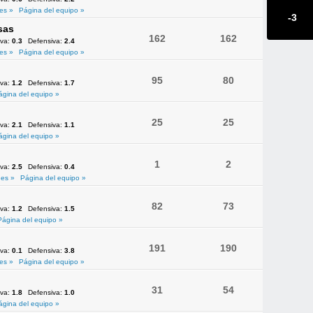
es »
Página del equipo »
-3
sas
162
162
iva:
0.3
Defensiva:
2.4
es »
Página del equipo »
95
80
iva:
1.2
Defensiva:
1.7
ágina del equipo »
25
25
iva:
2.1
Defensiva:
1.1
ágina del equipo »
1
2
iva:
2.5
Defensiva:
0.4
es »
Página del equipo »
82
73
iva:
1.2
Defensiva:
1.5
Página del equipo »
191
190
iva:
0.1
Defensiva:
3.8
es »
Página del equipo »
31
54
iva:
1.8
Defensiva:
1.0
ágina del equipo »