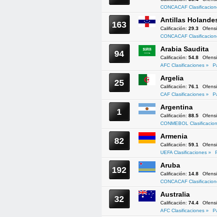
CONCACAF Clasificacion
Antillas Holande
163
Calificación:
29.3
Ofens
CONCACAF Clasificacion
Arabia Saudita
94
Calificación:
54.8
Ofens
AFC Clasificaciones »
P
Argelia
25
Calificación:
76.1
Ofens
CAF Clasificaciones »
P
Argentina
1
Calificación:
88.5
Ofens
CONMEBOL Clasificacion
Armenia
82
Calificación:
59.1
Ofens
UEFA Clasificaciones »
Aruba
192
Calificación:
14.8
Ofens
CONCACAF Clasificacion
Australia
32
Calificación:
74.4
Ofens
AFC Clasificaciones »
P