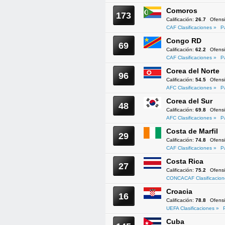
Comoros
173
Calificación:
26.7
Ofens
CAF Clasificaciones »
P
Congo RD
69
Calificación:
62.2
Ofens
CAF Clasificaciones »
P
Corea del Norte
96
Calificación:
54.5
Ofens
AFC Clasificaciones »
P
Corea del Sur
48
Calificación:
69.8
Ofens
AFC Clasificaciones »
P
Costa de Marfil
29
Calificación:
74.8
Ofens
CAF Clasificaciones »
P
Costa Rica
27
Calificación:
75.2
Ofens
CONCACAF Clasificacion
Croacia
16
Calificación:
78.8
Ofens
UEFA Clasificaciones »
Cuba