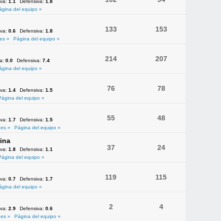
iva:
1.1
Defensiva:
1.8
ágina del equipo »
133
153
iva:
0.6
Defensiva:
1.8
es »
Página del equipo »
214
207
va:
0.0
Defensiva:
7.4
ágina del equipo »
76
78
iva:
1.4
Defensiva:
1.5
Página del equipo »
55
48
iva:
1.7
Defensiva:
1.5
es »
Página del equipo »
ina
37
24
iva:
1.8
Defensiva:
1.1
Página del equipo »
119
115
iva:
0.7
Defensiva:
1.7
ágina del equipo »
2
4
iva:
2.9
Defensiva:
0.6
es »
Página del equipo »