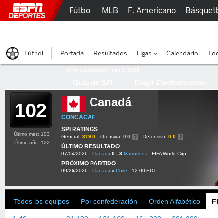
Fútbol
MLB
F. Americano
Básquet
Lucha Libre
Olímpicos
Más Deportes
Fútbol
Portada
Resultados
Ligas
Calendario
Tod
Última actualización:
sep 3, 2015
Guía de SPI
Elegir Confederación
Canadá
102
CONCACAF
SPI RATINGS
Último mes: 103
General:
319.0
Ofensiva:
0.0
Defensiva:
0.0
Último año: 122
ÚLTIMO RESULTADO
07/04/2026
Canadá
0 - 3
Marruecos
FIFA World Cup
PRÓXIMO PARTIDO
09/26/2026
Canadá
v
Chile
12:00 EDT
Todos los equipos
Por confederación
Orden Alfabético
F