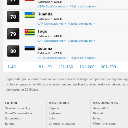
Calificación:
430.0
UEFA Clasificaciones »
Página del equipo »
Ruanda
78
Calificación:
426.0
CAF Clasificaciones »
Página del equipo »
Togo
79
Calificación:
418.0
CAF Clasificaciones »
Página del equipo »
Estonia
80
Calificación:
405.0
UEFA Clasificaciones »
Página del equipo »
1-40
41-80
81-120
121-160
161-200
201-209
Importante: por la manera en que se muestran los rankings SPI, parece que algunos eq
no hay empates en el SPI. Los equipos quedan clasificados de acuerdo a un algoritmo 
decimales de 20 dígitos.
FÚTBOL
MÁS FÚTBOL
MÁS DEPORTES
Resultados de Hoy
España
Básquetbol
Norte/Centroamérica
Inglaterra
Béisbol
Sudamérica
Italia
Boxeo
Europa
Champions League
Fútbol Americano