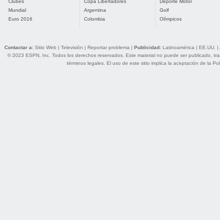
Clubes
Copa Libertadores
Deporte Motor
Mundial
Argentina
Golf
Euro 2016
Colombia
Olímpicos
Contactar a:
Sitio Web
|
Televisión
|
Reportar problema
|
Publicidad:
Latinoamérica
|
EE.UU.
|
© 2023 ESPN, Inc. Todos los derechos reservados. Este material no puede ser publicado, trans
términos legales
. El uso de este sitio implica la aceptación de la
Pol