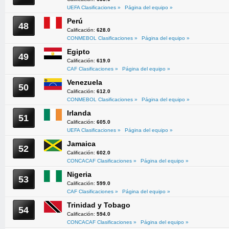
UEFA Clasificaciones »
Página del equipo »
Perú
48
Calificación:
628.0
CONMEBOL Clasificaciones »
Página del equipo »
Egipto
49
Calificación:
619.0
CAF Clasificaciones »
Página del equipo »
Venezuela
50
Calificación:
612.0
CONMEBOL Clasificaciones »
Página del equipo »
Irlanda
51
Calificación:
605.0
UEFA Clasificaciones »
Página del equipo »
Jamaica
52
Calificación:
602.0
CONCACAF Clasificaciones »
Página del equipo »
Nigeria
53
Calificación:
599.0
CAF Clasificaciones »
Página del equipo »
Trinidad y Tobago
54
Calificación:
594.0
CONCACAF Clasificaciones »
Página del equipo »