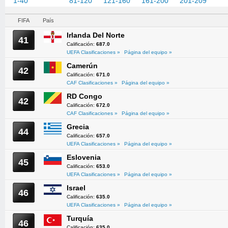
1-40
41-80
81-120
121-160
161-200
201-209
FIFA
País
Irlanda Del Norte
41
Calificación:
687.0
UEFA Clasificaciones »
Página del equipo »
Camerún
42
Calificación:
671.0
CAF Clasificaciones »
Página del equipo »
RD Congo
42
Calificación:
672.0
CAF Clasificaciones »
Página del equipo »
Grecia
44
Calificación:
657.0
UEFA Clasificaciones »
Página del equipo »
Eslovenia
45
Calificación:
653.0
UEFA Clasificaciones »
Página del equipo »
Israel
46
Calificación:
635.0
UEFA Clasificaciones »
Página del equipo »
Turquía
46
Calificación:
635.0