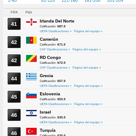
1-40
41-80
81-120
121-160
161-200
201-209
FIFA
País
Irlanda Del Norte
41
Calificación:
687.0
UEFA Clasificaciones »
Página del equipo »
Camerún
42
Calificación:
671.0
CAF Clasificaciones »
Página del equipo »
RD Congo
42
Calificación:
672.0
CAF Clasificaciones »
Página del equipo »
Grecia
44
Calificación:
657.0
UEFA Clasificaciones »
Página del equipo »
Eslovenia
45
Calificación:
653.0
UEFA Clasificaciones »
Página del equipo »
Israel
46
Calificación:
635.0
UEFA Clasificaciones »
Página del equipo »
Turquía
46
Calificación:
635.0