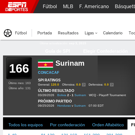
Fútbol
MLB
F. Americano
Básquet
Lucha Libre
Olímpicos
Más Deportes
Fútbol
Portada
Resultados
Ligas
Calendario
Tod
Última actualización:
sep 3, 2015
Guía de SPI
Elegir Confederación
Surinam
166
CONCACAF
SPI RATINGS
Último mes: 163
General:
120.0
Ofensiva:
0.0
Defensiva:
0.0
Último año: 131
ÚLTIMO RESULTADO
03/26/2026
Bolivia
2 - 1
Surinam
WCQ - Playoff Tournament
PRÓXIMO PARTIDO
09/25/2026
Honduras
v
Surinam
07:00 EDT
Todos los equipos
Por confederación
Orden Alfabético
F