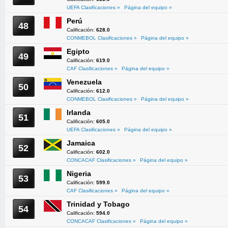
UEFA Clasificaciones »
Página del equipo »
Perú
48
Calificación:
628.0
CONMEBOL Clasificaciones »
Página del equipo »
Egipto
49
Calificación:
619.0
CAF Clasificaciones »
Página del equipo »
Venezuela
50
Calificación:
612.0
CONMEBOL Clasificaciones »
Página del equipo »
Irlanda
51
Calificación:
605.0
UEFA Clasificaciones »
Página del equipo »
Jamaica
52
Calificación:
602.0
CONCACAF Clasificaciones »
Página del equipo »
Nigeria
53
Calificación:
599.0
CAF Clasificaciones »
Página del equipo »
Trinidad y Tobago
54
Calificación:
594.0
CONCACAF Clasificaciones »
Página del equipo »