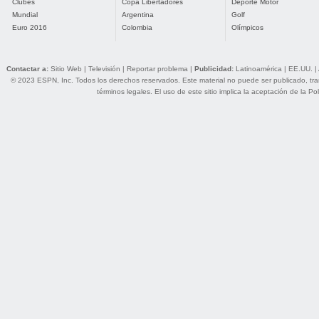
Clubes
Copa Libertadores
Deporte Motor
Mundial
Argentina
Golf
Euro 2016
Colombia
Olímpicos
Contactar a:
Sitio Web
|
Televisión
|
Reportar problema
|
Publicidad:
Latinoamérica
|
EE.UU.
|
© 2023 ESPN, Inc. Todos los derechos reservados. Este material no puede ser publicado, trans
términos legales
. El uso de este sitio implica la aceptación de la
Pol