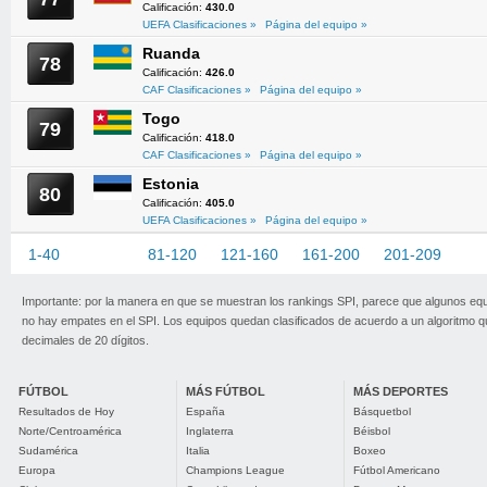
Calificación:
430.0
UEFA Clasificaciones »
Página del equipo »
Ruanda
78
Calificación:
426.0
CAF Clasificaciones »
Página del equipo »
Togo
79
Calificación:
418.0
CAF Clasificaciones »
Página del equipo »
Estonia
80
Calificación:
405.0
UEFA Clasificaciones »
Página del equipo »
1-40
41-80
81-120
121-160
161-200
201-209
Importante: por la manera en que se muestran los rankings SPI, parece que algunos eq
no hay empates en el SPI. Los equipos quedan clasificados de acuerdo a un algoritmo 
decimales de 20 dígitos.
FÚTBOL
MÁS FÚTBOL
MÁS DEPORTES
Resultados de Hoy
España
Básquetbol
Norte/Centroamérica
Inglaterra
Béisbol
Sudamérica
Italia
Boxeo
Europa
Champions League
Fútbol Americano