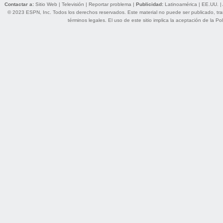
Contactar a:
Sitio Web
|
Televisión
|
Reportar problema
|
Publicidad:
Latinoamérica
|
EE.UU.
|
© 2023 ESPN, Inc. Todos los derechos reservados. Este material no puede ser publicado, trans
términos legales
. El uso de este sitio implica la aceptación de la
Pol