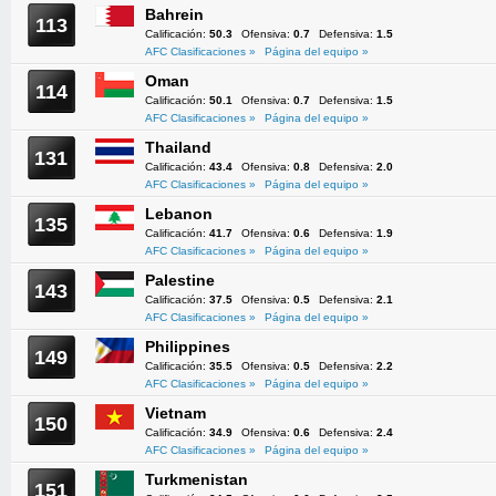
Bahrein
113
Calificación:
50.3
Ofensiva:
0.7
Defensiva:
1.5
AFC Clasificaciones »
Página del equipo »
Oman
114
Calificación:
50.1
Ofensiva:
0.7
Defensiva:
1.5
AFC Clasificaciones »
Página del equipo »
Thailand
131
Calificación:
43.4
Ofensiva:
0.8
Defensiva:
2.0
AFC Clasificaciones »
Página del equipo »
Lebanon
135
Calificación:
41.7
Ofensiva:
0.6
Defensiva:
1.9
AFC Clasificaciones »
Página del equipo »
Palestine
143
Calificación:
37.5
Ofensiva:
0.5
Defensiva:
2.1
AFC Clasificaciones »
Página del equipo »
Philippines
149
Calificación:
35.5
Ofensiva:
0.5
Defensiva:
2.2
AFC Clasificaciones »
Página del equipo »
Vietnam
150
Calificación:
34.9
Ofensiva:
0.6
Defensiva:
2.4
AFC Clasificaciones »
Página del equipo »
Turkmenistan
151