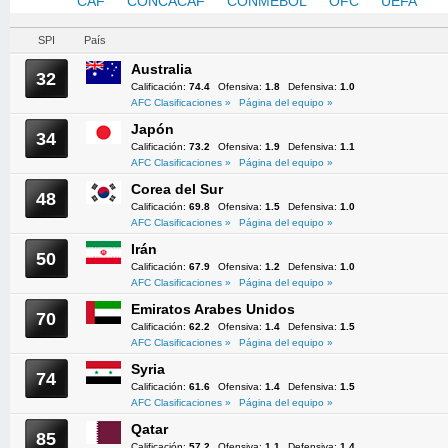
AFC
CAF
CONCACAF
CONMEBOL
OFC
UEFA
SPI
País
Australia
32
Calificación:
74.4
Ofensiva:
1.8
Defensiva:
1.0
AFC Clasificaciones »
Página del equipo »
Japón
34
Calificación:
73.2
Ofensiva:
1.9
Defensiva:
1.1
AFC Clasificaciones »
Página del equipo »
Corea del Sur
48
Calificación:
69.8
Ofensiva:
1.5
Defensiva:
1.0
AFC Clasificaciones »
Página del equipo »
Irán
50
Calificación:
67.9
Ofensiva:
1.2
Defensiva:
1.0
AFC Clasificaciones »
Página del equipo »
Emiratos Arabes Unidos
70
Calificación:
62.2
Ofensiva:
1.4
Defensiva:
1.5
AFC Clasificaciones »
Página del equipo »
Syria
74
Calificación:
61.6
Ofensiva:
1.4
Defensiva:
1.5
AFC Clasificaciones »
Página del equipo »
Qatar
85
Calificación:
57.2
Ofensiva:
1.1
Defensiva:
1.4