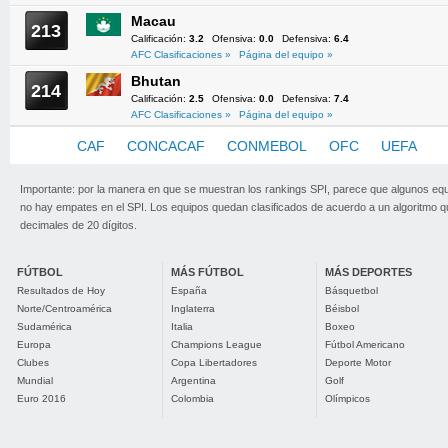
Macau
213
Calificación:
3.2
Ofensiva:
0.0
Defensiva:
6.4
AFC Clasificaciones »
Página del equipo »
Bhutan
214
Calificación:
2.5
Ofensiva:
0.0
Defensiva:
7.4
AFC Clasificaciones »
Página del equipo »
AFC
CAF
CONCACAF
CONMEBOL
OFC
UEFA
Importante: por la manera en que se muestran los rankings SPI, parece que algunos eq
no hay empates en el SPI. Los equipos quedan clasificados de acuerdo a un algoritmo 
decimales de 20 dígitos.
FÚTBOL
MÁS FÚTBOL
MÁS DEPORTES
Resultados de Hoy
España
Básquetbol
Norte/Centroamérica
Inglaterra
Béisbol
Sudamérica
Italia
Boxeo
Europa
Champions League
Fútbol Americano
Clubes
Copa Libertadores
Deporte Motor
Mundial
Argentina
Golf
Euro 2016
Colombia
Olímpicos