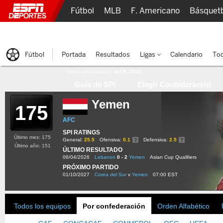
Fútbol
MLB
F. Americano
Básquet
Lucha Libre
Olímpicos
Más Deportes
Fútbol
Portada
Resultados
Ligas
Calendario
Tod
Última actualización:
oct 8, 2015
Guía de SPI
Elegir Confederación
Yemen
175
AFC
SPI RATINGS
Último mes: 175
General:
25.5
Ofensiva:
0.1
Defensiva:
2.5
Último año: 151
ÚLTIMO RESULTADO
06/04/2026
Lebanon
0 - 2
Yemen
Asian Cup Qualifiers
PRÓXIMO PARTIDO
01/10/2027
Corea del Sur
v
Yemen
07:00 EST
Todos los equipos
Por confederación
Orden Alfabético