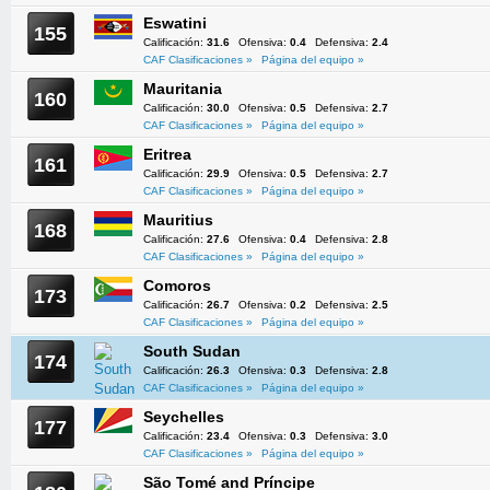
Eswatini
155
Calificación:
31.6
Ofensiva:
0.4
Defensiva:
2.4
CAF Clasificaciones »
Página del equipo »
Mauritania
160
Calificación:
30.0
Ofensiva:
0.5
Defensiva:
2.7
CAF Clasificaciones »
Página del equipo »
Eritrea
161
Calificación:
29.9
Ofensiva:
0.5
Defensiva:
2.7
CAF Clasificaciones »
Página del equipo »
Mauritius
168
Calificación:
27.6
Ofensiva:
0.4
Defensiva:
2.8
CAF Clasificaciones »
Página del equipo »
Comoros
173
Calificación:
26.7
Ofensiva:
0.2
Defensiva:
2.5
CAF Clasificaciones »
Página del equipo »
South Sudan
174
Calificación:
26.3
Ofensiva:
0.3
Defensiva:
2.8
CAF Clasificaciones »
Página del equipo »
Seychelles
177
Calificación:
23.4
Ofensiva:
0.3
Defensiva:
3.0
CAF Clasificaciones »
Página del equipo »
São Tomé and Príncipe