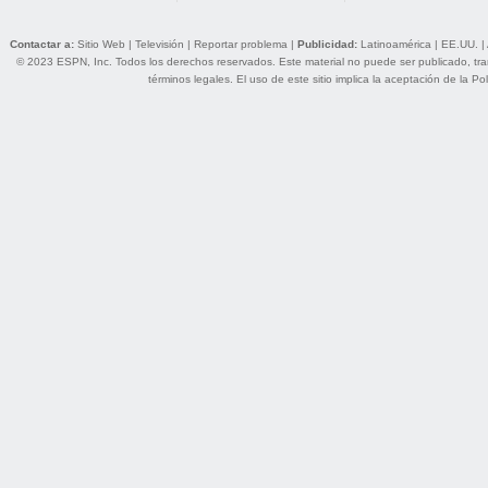
Contactar a:
Sitio Web
|
Televisión
|
Reportar problema
|
Publicidad:
Latinoamérica
|
EE.UU.
|
© 2023 ESPN, Inc. Todos los derechos reservados. Este material no puede ser publicado, trans
términos legales
. El uso de este sitio implica la aceptación de la
Pol