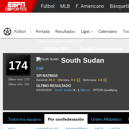
Fútbol
MLB
F. Americano
Básquet
Lucha Libre
Olímpicos
Más Deportes
Fútbol
Portada
Resultados
Ligas
Calendario
Tod
Última actualización:
oct 8, 2015
Guía de SPI
Elegir Confederación
South Sudan
174
CAF
SPI RATINGS
Último mes: 173
General:
26.3
Ofensiva:
0.3
Defensiva:
2.8
Último año: 182
ÚLTIMO RESULTADO
03/29/2026
South Sudan
0 - 1
Djibouti
AFCON Qualifying
Todos los equipos
Por confederación
Orden Alfabético