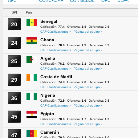
AFC
CAF
CONCACAF
CONMEBOL
OFC
UEFA
SPI
País
Senegal
20
Calificación:
77.4
Ofensiva:
1.9
Defensiva:
0.9
CAF Clasificaciones »
Página del equipo »
Ghana
24
Calificación:
76.6
Ofensiva:
1.9
Defensiva:
0.9
CAF Clasificaciones »
Página del equipo »
Argelia
25
Calificación:
76.1
Ofensiva:
2.1
Defensiva:
1.1
CAF Clasificaciones »
Página del equipo »
Costa de Marfil
29
Calificación:
74.8
Ofensiva:
2.0
Defensiva:
1.1
CAF Clasificaciones »
Página del equipo »
Nigeria
36
Calificación:
72.9
Ofensiva:
1.6
Defensiva:
0.9
CAF Clasificaciones »
Página del equipo »
Egipto
45
Calificación:
70.6
Ofensiva:
1.7
Defensiva:
1.2
CAF Clasificaciones »
Página del equipo »
Camerún
47
Calificación:
70.0
Ofensiva:
1.4
Defensiva:
1.0