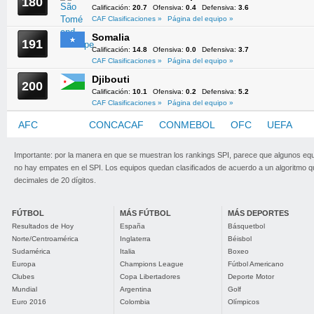
180
Calificación:
20.7
Ofensiva:
0.4
Defensiva:
3.6
CAF Clasificaciones »
Página del equipo »
Somalia
191
Calificación:
14.8
Ofensiva:
0.0
Defensiva:
3.7
CAF Clasificaciones »
Página del equipo »
Djibouti
200
Calificación:
10.1
Ofensiva:
0.2
Defensiva:
5.2
CAF Clasificaciones »
Página del equipo »
AFC
CAF
CONCACAF
CONMEBOL
OFC
UEFA
Importante: por la manera en que se muestran los rankings SPI, parece que algunos eq
no hay empates en el SPI. Los equipos quedan clasificados de acuerdo a un algoritmo 
decimales de 20 dígitos.
FÚTBOL
MÁS FÚTBOL
MÁS DEPORTES
Resultados de Hoy
España
Básquetbol
Norte/Centroamérica
Inglaterra
Béisbol
Sudamérica
Italia
Boxeo
Europa
Champions League
Fútbol Americano
Clubes
Copa Libertadores
Deporte Motor
Mundial
Argentina
Golf
Euro 2016
Colombia
Olímpicos