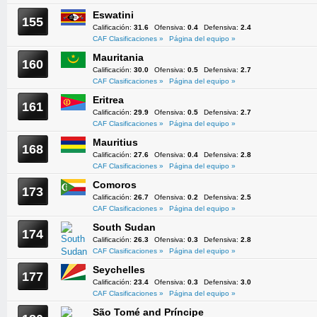
Eswatini
155
Calificación:
31.6
Ofensiva:
0.4
Defensiva:
2.4
CAF Clasificaciones »
Página del equipo »
Mauritania
160
Calificación:
30.0
Ofensiva:
0.5
Defensiva:
2.7
CAF Clasificaciones »
Página del equipo »
Eritrea
161
Calificación:
29.9
Ofensiva:
0.5
Defensiva:
2.7
CAF Clasificaciones »
Página del equipo »
Mauritius
168
Calificación:
27.6
Ofensiva:
0.4
Defensiva:
2.8
CAF Clasificaciones »
Página del equipo »
Comoros
173
Calificación:
26.7
Ofensiva:
0.2
Defensiva:
2.5
CAF Clasificaciones »
Página del equipo »
South Sudan
174
Calificación:
26.3
Ofensiva:
0.3
Defensiva:
2.8
CAF Clasificaciones »
Página del equipo »
Seychelles
177
Calificación:
23.4
Ofensiva:
0.3
Defensiva:
3.0
CAF Clasificaciones »
Página del equipo »
São Tomé and Príncipe