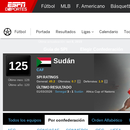
Fútbol
MLB
F. Americano
Básquet
Lucha Libre
Olímpicos
Más Deportes
Fútbol
Portada
Resultados
Ligas
Calendario
Tod
Última actualización:
oct 8, 2015
Guía de SPI
Elegir Confederación
Sudán
125
CAF
SPI RATINGS
Último mes: 126
General:
45.2
Ofensiva:
0.7
Defensiva:
1.9
Último año: 120
ÚLTIMO RESULTADO
01/03/2026
Senegal
3 - 1
Sudán
Africa Cup of Nations
Todos los equipos
Por confederación
Orden Alfabético