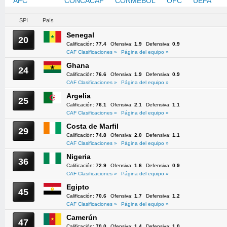
AFC
CAF
CONCACAF
CONMEBOL
OFC
UEFA
SPI
País
Senegal
20
Calificación:
77.4
Ofensiva:
1.9
Defensiva:
0.9
CAF Clasificaciones »
Página del equipo »
Ghana
24
Calificación:
76.6
Ofensiva:
1.9
Defensiva:
0.9
CAF Clasificaciones »
Página del equipo »
Argelia
25
Calificación:
76.1
Ofensiva:
2.1
Defensiva:
1.1
CAF Clasificaciones »
Página del equipo »
Costa de Marfil
29
Calificación:
74.8
Ofensiva:
2.0
Defensiva:
1.1
CAF Clasificaciones »
Página del equipo »
Nigeria
36
Calificación:
72.9
Ofensiva:
1.6
Defensiva:
0.9
CAF Clasificaciones »
Página del equipo »
Egipto
45
Calificación:
70.6
Ofensiva:
1.7
Defensiva:
1.2
CAF Clasificaciones »
Página del equipo »
Camerún
47
Calificación:
70.0
Ofensiva:
1.4
Defensiva:
1.0