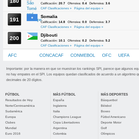
180
Calificación:
20.7
Ofensiva:
0.4
Defensiva:
3.6
CAF Clasificaciones »
Página del equipo »
Somalia
191
Calificación:
14.8
Ofensiva:
0.0
Defensiva:
3.7
CAF Clasificaciones »
Página del equipo »
Djibouti
200
Calificación:
10.1
Ofensiva:
0.2
Defensiva:
5.2
CAF Clasificaciones »
Página del equipo »
AFC
CAF
CONCACAF
CONMEBOL
OFC
UEFA
Importante: por la manera en que se muestran los rankings SPI, parece que algunos eq
no hay empates en el SPI. Los equipos quedan clasificados de acuerdo a un algoritmo 
decimales de 20 dígitos.
FÚTBOL
MÁS FÚTBOL
MÁS DEPORTES
Resultados de Hoy
España
Básquetbol
Norte/Centroamérica
Inglaterra
Béisbol
Sudamérica
Italia
Boxeo
Europa
Champions League
Fútbol Americano
Clubes
Copa Libertadores
Deporte Motor
Mundial
Argentina
Golf
Euro 2016
Colombia
Olímpicos