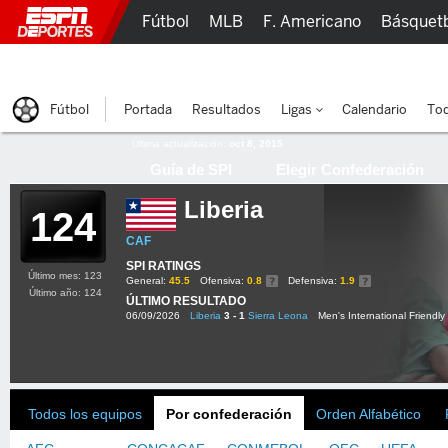
Fútbol
MLB
F. Americano
Básquet
Lucha Libre
Olímpicos
Más Deportes
Fútbol
Portada
Resultados
Ligas
Calendario
Tod
Última actualización:
oct 8, 2015
Guía de SPI
Elegir Confederación
Liberia
124
CAF
SPI RATINGS
Último mes: 123
General:
45.5
Ofensiva:
0.8
Defensiva:
1.9
Último año: 124
ÚLTIMO RESULTADO
06/09/2026
Liberia
3 - 1
Sierra Leona
Men's International Friendly
Todos los equipos
Por confederación
Orden Alfabético