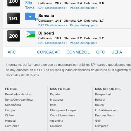
180
Calificación:
20.7
Ofensiva:
0.4
Defensiva:
3.6
CAF Clasificaciones »
Página del equipo »
Somalia
191
Calificación:
14.8
Ofensiva:
0.0
Defensiva:
3.7
CAF Clasificaciones »
Página del equipo »
Djibouti
200
Calificación:
10.1
Ofensiva:
0.2
Defensiva:
5.2
CAF Clasificaciones »
Página del equipo »
AFC
CAF
CONCACAF
CONMEBOL
OFC
UEFA
Importante: por la manera en que se muestran los rankings SPI, parece que algunos eq
no hay empates en el SPI. Los equipos quedan clasificados de acuerdo a un algoritmo 
decimales de 20 dígitos.
FÚTBOL
MÁS FÚTBOL
MÁS DEPORTES
Resultados de Hoy
España
Básquetbol
Norte/Centroamérica
Inglaterra
Béisbol
Sudamérica
Italia
Boxeo
Europa
Champions League
Fútbol Americano
Clubes
Copa Libertadores
Deporte Motor
Mundial
Argentina
Golf
Euro 2016
Colombia
Olímpicos