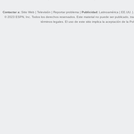
Contactar a:
Sitio Web
|
Televisión
|
Reportar problema
|
Publicidad:
Latinoamérica
|
EE.UU.
|
© 2023 ESPN, Inc. Todos los derechos reservados. Este material no puede ser publicado, trans
términos legales
. El uso de este sitio implica la aceptación de la
Pol