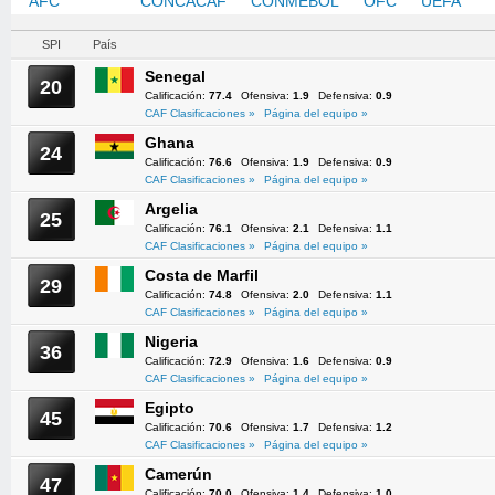
AFC
CAF
CONCACAF
CONMEBOL
OFC
UEFA
SPI
País
Senegal
20
Calificación:
77.4
Ofensiva:
1.9
Defensiva:
0.9
CAF Clasificaciones »
Página del equipo »
Ghana
24
Calificación:
76.6
Ofensiva:
1.9
Defensiva:
0.9
CAF Clasificaciones »
Página del equipo »
Argelia
25
Calificación:
76.1
Ofensiva:
2.1
Defensiva:
1.1
CAF Clasificaciones »
Página del equipo »
Costa de Marfil
29
Calificación:
74.8
Ofensiva:
2.0
Defensiva:
1.1
CAF Clasificaciones »
Página del equipo »
Nigeria
36
Calificación:
72.9
Ofensiva:
1.6
Defensiva:
0.9
CAF Clasificaciones »
Página del equipo »
Egipto
45
Calificación:
70.6
Ofensiva:
1.7
Defensiva:
1.2
CAF Clasificaciones »
Página del equipo »
Camerún
47
Calificación:
70.0
Ofensiva:
1.4
Defensiva:
1.0