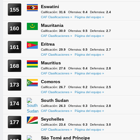
Eswatini
155
Calificación:
31.6
Ofensiva:
0.4
Defensiva:
2.4
CAF Clasificaciones »
Página del equipo »
Mauritania
160
Calificación:
30.0
Ofensiva:
0.5
Defensiva:
2.7
CAF Clasificaciones »
Página del equipo »
Eritrea
161
Calificación:
29.9
Ofensiva:
0.5
Defensiva:
2.7
CAF Clasificaciones »
Página del equipo »
Mauritius
168
Calificación:
27.6
Ofensiva:
0.4
Defensiva:
2.8
CAF Clasificaciones »
Página del equipo »
Comoros
173
Calificación:
26.7
Ofensiva:
0.2
Defensiva:
2.5
CAF Clasificaciones »
Página del equipo »
South Sudan
174
Calificación:
26.3
Ofensiva:
0.3
Defensiva:
2.8
CAF Clasificaciones »
Página del equipo »
Seychelles
177
Calificación:
23.4
Ofensiva:
0.3
Defensiva:
3.0
CAF Clasificaciones »
Página del equipo »
São Tomé and Príncipe