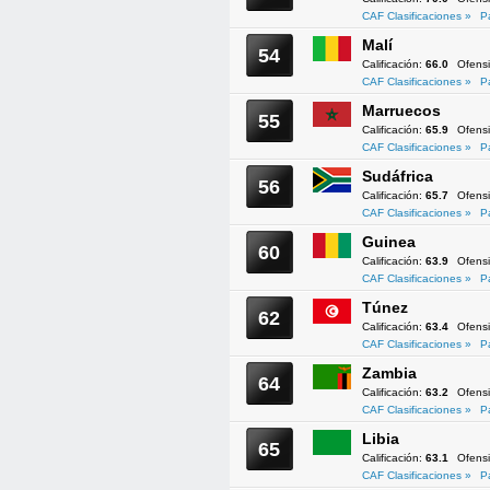
CAF Clasificaciones »
P
Malí
54
Calificación:
66.0
Ofens
CAF Clasificaciones »
P
Marruecos
55
Calificación:
65.9
Ofens
CAF Clasificaciones »
P
Sudáfrica
56
Calificación:
65.7
Ofens
CAF Clasificaciones »
P
Guinea
60
Calificación:
63.9
Ofens
CAF Clasificaciones »
P
Túnez
62
Calificación:
63.4
Ofens
CAF Clasificaciones »
P
Zambia
64
Calificación:
63.2
Ofens
CAF Clasificaciones »
P
Libia
65
Calificación:
63.1
Ofens
CAF Clasificaciones »
P