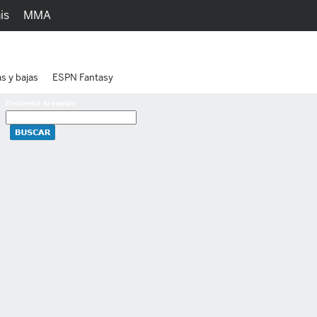
is
MMA
h
Juegos
Ediciones
as y bajas
ESPN Fantasy
Encuentra tu equipo