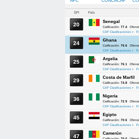
AFC
CAF
CONCACAF
CO
SPI
País
Senegal
20
Calificación:
77.4
Ofens
CAF Clasificaciones »
P
Ghana
24
Calificación:
76.6
Ofens
CAF Clasificaciones »
P
Argelia
25
Calificación:
76.1
Ofens
CAF Clasificaciones »
P
Costa de Marfil
29
Calificación:
74.8
Ofens
CAF Clasificaciones »
P
Nigeria
36
Calificación:
72.9
Ofens
CAF Clasificaciones »
P
Egipto
45
Calificación:
70.6
Ofens
CAF Clasificaciones »
P
Camerún
47
Calificación:
70.0
Ofens