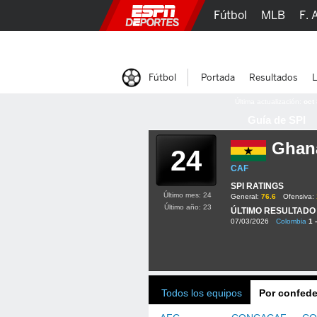
Fútbol
MLB
F. 
Lucha Libre
Olím
Fútbol
Portada
Resultados
L
Última actualización:
oct
Guía de SPI
Ghan
24
CAF
SPI RATINGS
Último mes: 24
General:
76.6
Ofensiva:
Último año: 23
ÚLTIMO RESULTADO
07/03/2026
Colombia
1 
Todos los equipos
Por confede