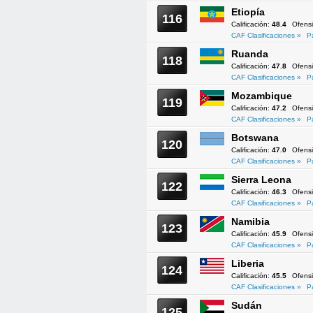
Etiopía
116
Calificación:
48.4
Ofens
CAF Clasificaciones »
P
Ruanda
118
Calificación:
47.8
Ofens
CAF Clasificaciones »
P
Mozambique
119
Calificación:
47.2
Ofens
CAF Clasificaciones »
P
Botswana
120
Calificación:
47.0
Ofens
CAF Clasificaciones »
P
Sierra Leona
122
Calificación:
46.3
Ofens
CAF Clasificaciones »
P
Namibia
123
Calificación:
45.9
Ofens
CAF Clasificaciones »
P
Liberia
124
Calificación:
45.5
Ofens
CAF Clasificaciones »
P
Sudán
125