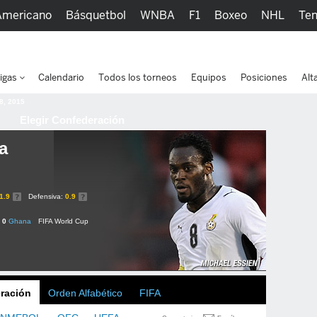
Americano
Básquetbol
WNBA
F1
Boxeo
NHL
Ten
picos
Más Deportes
Watc
igas
Calendario
Todos los torneos
Equipos
Posiciones
Alt
 8, 2015
Elegir Confederación
a
1.9
Defensiva:
0.9
- 0
Ghana
FIFA World Cup
ración
Orden Alfabético
FIFA