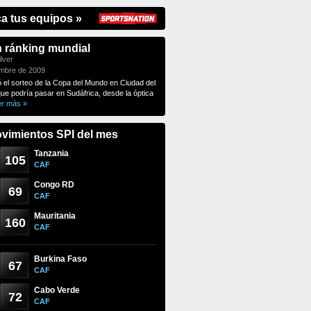
ca tus equipos »
n ránking mundial
lver
embre de 2009
ó el sorteo de la Copa del Mundo en Ciudad del
que podría pasar en Sudáfrica, desde la óptica
er más »
vimientos SPI del mes
Tanzania
105
CAF
Congo RD
69
CAF
Mauritania
160
CAF
Burkina Faso
67
CAF
Cabo Verde
72
CAF