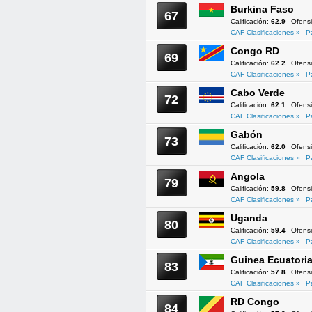
Burkina Faso
67
Calificación:
62.9
Ofens
CAF Clasificaciones »
P
Congo RD
69
Calificación:
62.2
Ofens
CAF Clasificaciones »
P
Cabo Verde
72
Calificación:
62.1
Ofens
CAF Clasificaciones »
P
Gabón
73
Calificación:
62.0
Ofens
CAF Clasificaciones »
P
Angola
79
Calificación:
59.8
Ofens
CAF Clasificaciones »
P
Uganda
80
Calificación:
59.4
Ofens
CAF Clasificaciones »
P
Guinea Ecuatoria
83
Calificación:
57.8
Ofens
CAF Clasificaciones »
P
RD Congo
84