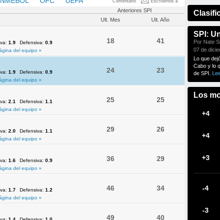
NMEBOL
OFC
UEFA
Comentario
Escríbenos a
Anteriores SPI
Clasifi
Ult. Mes
Ult. Año
SPI: U
18
41
Por Nate Si
iva:
1.9
Defensiva:
0.9
07 de dici
ágina del equipo »
Lo que dej
Cabo y lo 
24
23
iva:
1.9
Defensiva:
0.9
de SPI.
Le
ágina del equipo »
Los mo
25
25
iva:
2.1
Defensiva:
1.1
ágina del equipo »
+4
29
26
iva:
2.0
Defensiva:
1.1
+4
ágina del equipo »
+3
36
29
iva:
1.6
Defensiva:
0.9
ágina del equipo »
46
34
-4
iva:
1.7
Defensiva:
1.2
ágina del equipo »
-3
49
40
iva:
1.4
Defensiva:
1.0