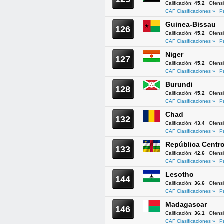
Calificación:
45.2
Ofens
CAF Clasificaciones »
P
Guinea-Bissau
126
Calificación:
45.2
Ofens
CAF Clasificaciones »
P
Niger
127
Calificación:
45.2
Ofens
CAF Clasificaciones »
P
Burundi
128
Calificación:
45.2
Ofens
CAF Clasificaciones »
P
Chad
132
Calificación:
43.4
Ofens
CAF Clasificaciones »
P
República Centro
133
Calificación:
42.6
Ofens
CAF Clasificaciones »
P
Lesotho
144
Calificación:
36.6
Ofens
CAF Clasificaciones »
P
Madagascar
146
Calificación:
36.1
Ofens
CAF Clasificaciones »
P