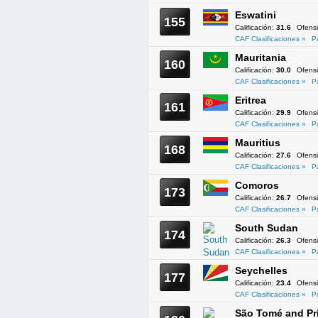
Eswatini
155
Calificación:
31.6
Ofens
CAF Clasificaciones »
P
Mauritania
160
Calificación:
30.0
Ofens
CAF Clasificaciones »
P
Eritrea
161
Calificación:
29.9
Ofens
CAF Clasificaciones »
P
Mauritius
168
Calificación:
27.6
Ofens
CAF Clasificaciones »
P
Comoros
173
Calificación:
26.7
Ofens
CAF Clasificaciones »
P
South Sudan
174
Calificación:
26.3
Ofens
CAF Clasificaciones »
P
Seychelles
177
Calificación:
23.4
Ofens
CAF Clasificaciones »
P
São Tomé and Pr