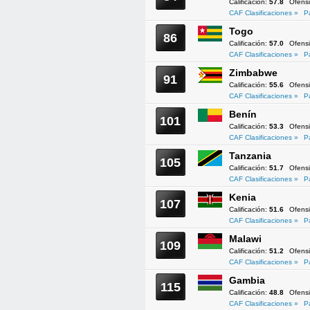
Calificación:
57.8
Ofens
CAF Clasificaciones »
P
Togo
86
Calificación:
57.0
Ofens
CAF Clasificaciones »
P
Zimbabwe
91
Calificación:
55.6
Ofens
CAF Clasificaciones »
P
Benín
101
Calificación:
53.3
Ofens
CAF Clasificaciones »
P
Tanzania
105
Calificación:
51.7
Ofens
CAF Clasificaciones »
P
Kenia
107
Calificación:
51.6
Ofens
CAF Clasificaciones »
P
Malawi
109
Calificación:
51.2
Ofens
CAF Clasificaciones »
P
Gambia
115
Calificación:
48.8
Ofens
CAF Clasificaciones »
P