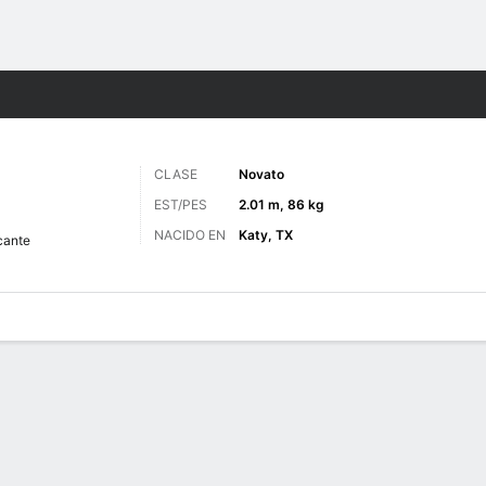
o
NCAAM
Más Deportes
CLASE
Novato
EST/PES
2.01 m, 86 kg
NACIDO EN
Katy, TX
cante
 de Juegos