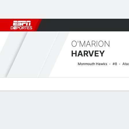
Fútbol
MLB
F. Americano
Básquetbol
WNBA
F1
Boxe
O'MARION
HARVEY
Monmouth Hawks
#8
Ata
Perfil de Jugador
Noticias
Estadísticas
Bio
Splits
Resumen