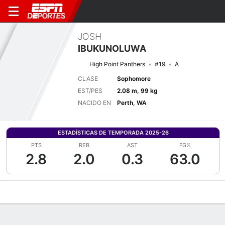
JOSH
IBUKUNOLUWA
High Point Panthers
#19
A
CLASE
Sophomore
EST/PES
2.08 m, 99 kg
NACIDO EN
Perth, WA
ESTADÍSTICAS DE TEMPORADA 2025-26
PTS
REB
AST
FG%
2.8
2.0
0.3
63.0
Perfil de Jugador
Noticias
Estadísticas
Bio
Splits
Resumen