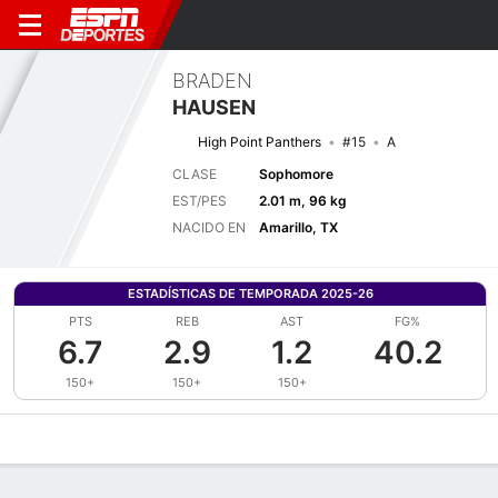
BRADEN
HAUSEN
High Point Panthers
#15
A
CLASE
Sophomore
EST/PES
2.01 m, 96 kg
NACIDO EN
Amarillo, TX
ESTADÍSTICAS DE TEMPORADA 2025-26
PTS
REB
AST
FG%
6.7
2.9
1.2
40.2
150+
150+
150+
Perfil de Jugador
Noticias
Estadísticas
Bio
Splits
Resumen