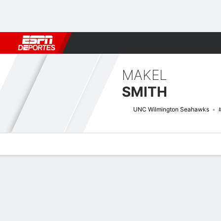
Fútbol
MLB
F. Americano
Básquetbol
WNBA
F1
Boxe
MAKEL
SMITH
UNC Wilmington Seahawks
Perfil de Jugador
Noticias
Estadísticas
Bio
Splits
Resumen