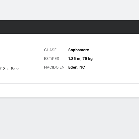
o
NCAAM
Más Deportes
CLASE
Sophomore
EST/PES
1.85 m, 79 kg
NACIDO EN
Eden, NC
#12
Base
 de Juegos