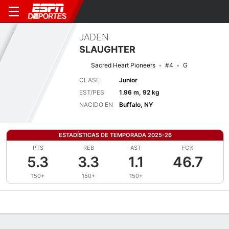
JADEN
SLAUGHTER
Sacred Heart Pioneers
#4
G
CLASE
Junior
EST/PES
1.96 m, 92 kg
NACIDO EN
Buffalo, NY
ESTADÍSTICAS DE TEMPORADA 2025-26
PTS
REB
AST
FG%
5.3
3.3
1.1
46.7
150+
150+
150+
Perfil de Jugador
Noticias
Estadísticas
Bio
Splits
Resumen