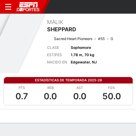
MALIK
SHEPPARD
Sacred Heart Pioneers
#55
G
CLASE
Sophomore
EST/PES
1.78 m, 70 kg
NACIDO EN
Edgewater, NJ
ESTADÍSTICAS DE TEMPORADA 2025-26
PTS
REB
AST
FG%
0.7
0.0
0.0
50.0
Perfil de Jugador
Noticias
Estadísticas
Bio
Splits
Resumen