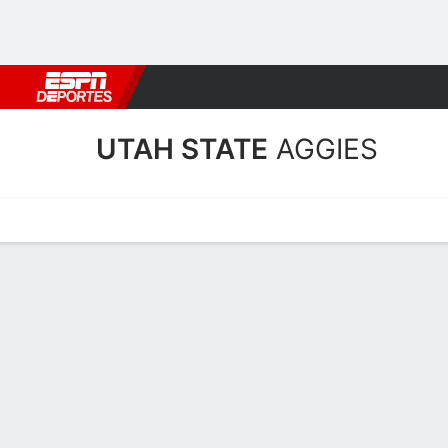
Fútbol
MLB
F. Americano
Básquetbol
WNBA
F1
Boxe
UTAH STATE
AGGIES
Calendario
Estadísticas
Plantilla
Calendario Utah State Agg