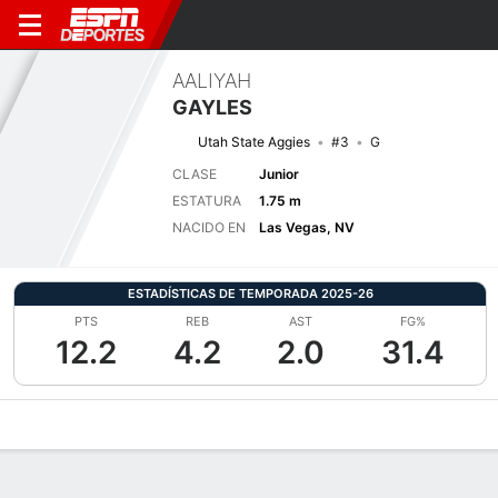
AALIYAH
GAYLES
Utah State Aggies
#3
G
CLASE
Junior
ESTATURA
1.75 m
NACIDO EN
Las Vegas, NV
ESTADÍSTICAS DE TEMPORADA 2025-26
PTS
REB
AST
FG%
12.2
4.2
2.0
31.4
Perfil de Jugador
Noticias
Estadísticas
Bio
Resumen de Jue