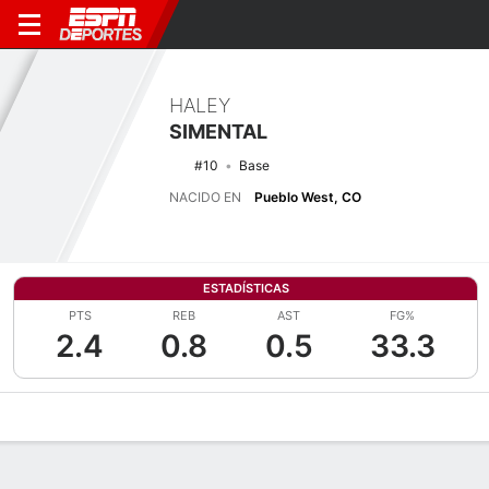
HALEY
SIMENTAL
#10
Base
NACIDO EN
Pueblo West, CO
ESTADÍSTICAS
PTS
REB
AST
FG%
2.4
0.8
0.5
33.3
Perfil de Jugador
Noticias
Estadísticas
Bio
Resumen de Jue