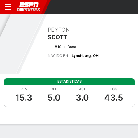
PEYTON
SCOTT
#10
Base
NACIDO EN
Lynchburg, OH
ESTADÍSTICAS
PTS
REB
AST
FG%
15.3
5.0
3.0
43.5
Perfil de Jugador
Noticias
Estadísticas
Bio
Resumen de Jue