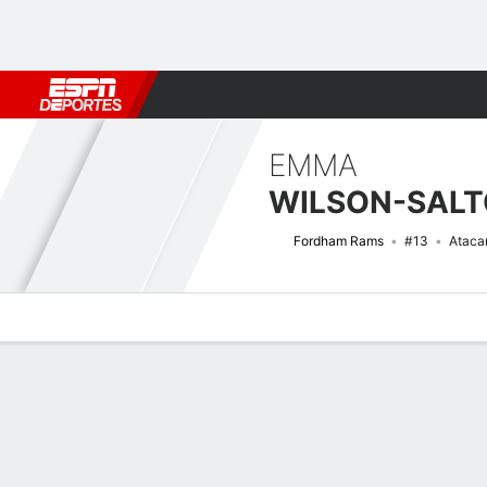
Fútbol
MLB
F. Americano
Básquetbol
WNBA
F1
Boxe
EMMA
WILSON-SALT
Fordham Rams
#13
Ataca
Perfil de Jugador
Noticias
Estadísticas
Bio
Resumen de Jue