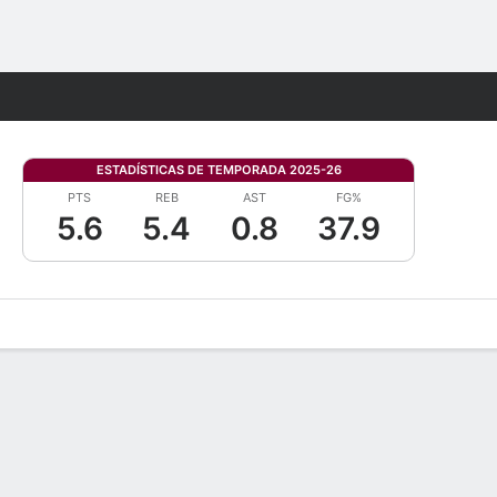
Watch
Juegos
ESTADÍSTICAS DE TEMPORADA 2025-26
PTS
REB
AST
FG%
5.6
5.4
0.8
37.9