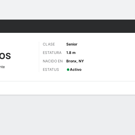
o
NCAAW
Más Deportes
CLASE
Senior
ESTATURA
1.8 m
OS
NACIDO EN
Bronx, NY
nte
ESTATUS
Activo
gos