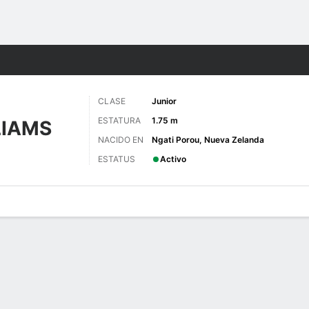
o
NCAAW
Más Deportes
CLASE
Junior
ESTATURA
1.75 m
LIAMS
NACIDO EN
Ngati Porou, Nueva Zelanda
ESTATUS
Activo
gos