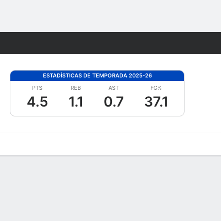
Watch
Juegos
ESTADÍSTICAS DE TEMPORADA 2025-26
PTS
REB
AST
FG%
4.5
1.1
0.7
37.1