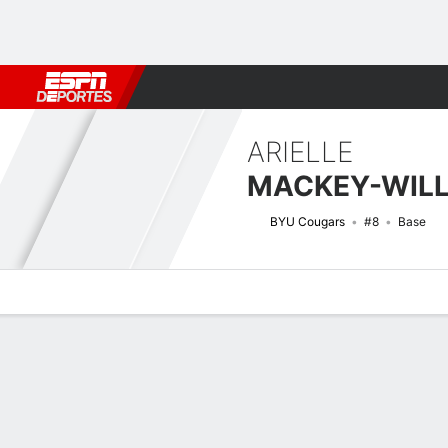
Fútbol
MLB
F. Americano
Básquetbol
WNBA
F1
Boxe
ARIELLE
MACKEY-WIL
BYU Cougars
#8
Base
Perfil de Jugador
Noticias
Estadísticas
Bio
Resumen de Jue