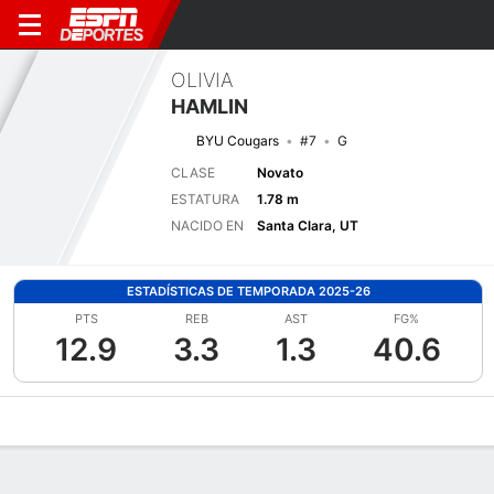
OLIVIA
HAMLIN
BYU Cougars
#7
G
CLASE
Novato
ESTATURA
1.78 m
NACIDO EN
Santa Clara, UT
ESTADÍSTICAS DE TEMPORADA 2025-26
PTS
REB
AST
FG%
12.9
3.3
1.3
40.6
Perfil de Jugador
Noticias
Estadísticas
Bio
Resumen de Jue