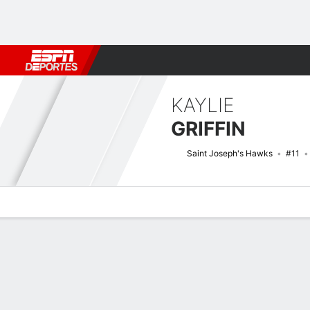
Fútbol
MLB
F. Americano
Básquetbol
WNBA
F1
Boxe
KAYLIE
GRIFFIN
Saint Joseph's Hawks
#11
Perfil de Jugador
Noticias
Estadísticas
Bio
Resumen de Jue