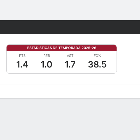
Watch
Juegos
ESTADÍSTICAS DE TEMPORADA 2025-26
PTS
REB
AST
FG%
1.4
1.0
1.7
38.5