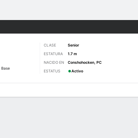
o
NCAAW
Más Deportes
CLASE
Senior
ESTATURA
1.7 m
NACIDO EN
Conshohocken, PC
Base
ESTATUS
Activo
gos