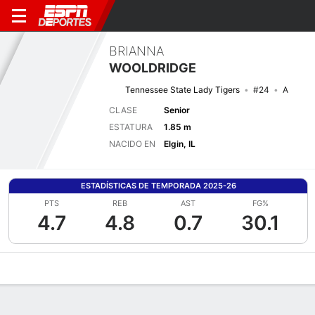
BRIANNA
WOOLDRIDGE
Tennessee State Lady Tigers
#24
A
CLASE
Senior
ESTATURA
1.85 m
NACIDO EN
Elgin, IL
ESTADÍSTICAS DE TEMPORADA 2025-26
PTS
REB
AST
FG%
4.7
4.8
0.7
30.1
Perfil de Jugador
Noticias
Estadísticas
Bio
Resumen de Jue