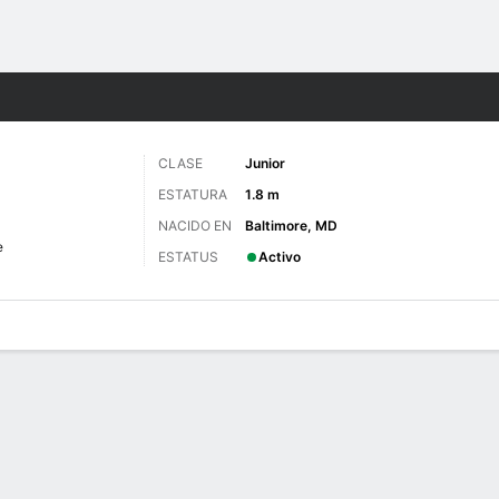
o
NCAAW
Más Deportes
CLASE
Junior
ESTATURA
1.8 m
NACIDO EN
Baltimore, MD
e
ESTATUS
Activo
gos