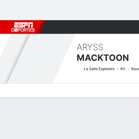
Fútbol
MLB
F. Americano
Básquetbol
WNBA
F1
Boxe
ARYSS
MACKTOON
La Salle Explorers
#0
Bas
Perfil de Jugador
Noticias
Estadísticas
Bio
Resumen de Jue