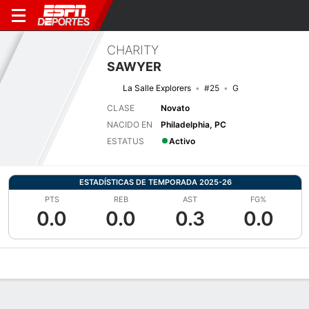
CHARITY
SAWYER
La Salle Explorers
#25
G
CLASE
Novato
NACIDO EN
Philadelphia, PC
ESTATUS
Activo
ESTADÍSTICAS DE TEMPORADA 2025-26
PTS
REB
AST
FG%
0.0
0.0
0.3
0.0
Perfil de Jugador
Noticias
Estadísticas
Bio
Resumen de Jue