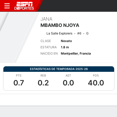
JANA
MBAMBO NJOYA
La Salle Explorers
#6
G
CLASE
Novato
ESTATURA
1.8 m
NACIDO EN
Montpellier, Francia
ESTADÍSTICAS DE TEMPORADA 2025-26
PTS
REB
AST
FG%
0.7
0.2
0.0
40.0
Perfil de Jugador
Noticias
Estadísticas
Bio
Resumen de Jue