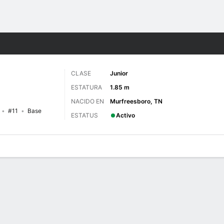
o
NCAAW
Más Deportes
CLASE
Junior
ESTATURA
1.85 m
NACIDO EN
Murfreesboro, TN
#11
Base
ESTATUS
Activo
gos