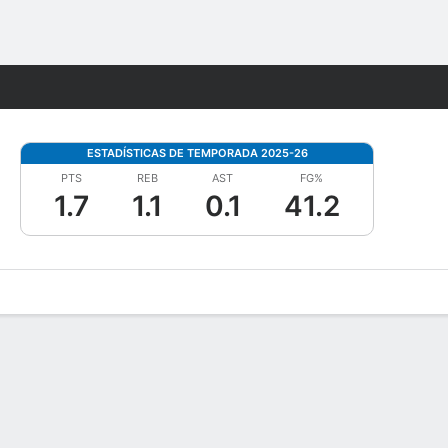
Watch
Juegos
ESTADÍSTICAS DE TEMPORADA 2025-26
PTS
REB
AST
FG%
1.7
1.1
0.1
41.2