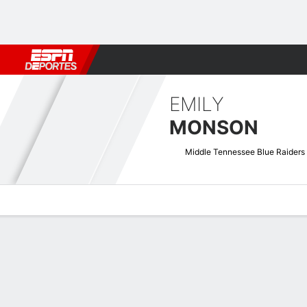
Fútbol
MLB
F. Americano
Básquetbol
WNBA
F1
Boxe
EMILY
MONSON
Middle Tennessee Blue Raiders
Perfil de Jugador
Noticias
Estadísticas
Bio
Resumen de Jue