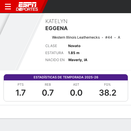
KATELYN
EGGENA
Western Illinois Leathernecks
#44
A
CLASE
Novato
ESTATURA
1.85 m
NACIDO EN
Waverly, IA
ESTADÍSTICAS DE TEMPORADA 2025-26
PTS
REB
AST
FG%
1.7
0.7
0.0
38.2
Perfil de Jugador
Noticias
Estadísticas
Bio
Resumen de Jue