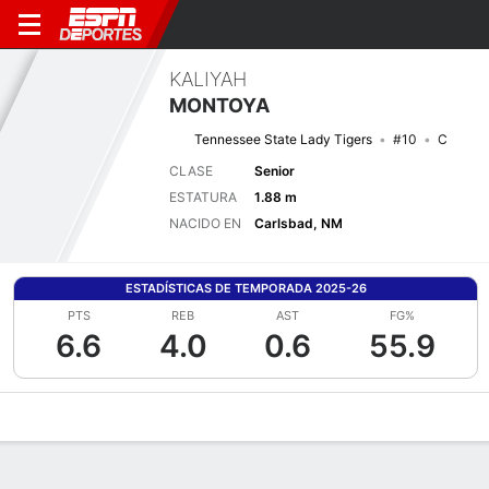
KALIYAH
MONTOYA
Tennessee State Lady Tigers
#10
C
CLASE
Senior
ESTATURA
1.88 m
NACIDO EN
Carlsbad, NM
ESTADÍSTICAS DE TEMPORADA 2025-26
PTS
REB
AST
FG%
6.6
4.0
0.6
55.9
Perfil de Jugador
Noticias
Estadísticas
Bio
Resumen de Jue