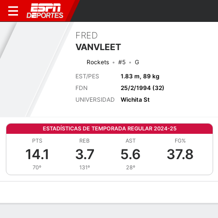
FRED
VANVLEET
Rockets
#5
G
EST/PES
1.83 m, 89 kg
FDN
25/2/1994 (32)
UNIVERSIDAD
Wichita St
ESTADÍSTICAS DE TEMPORADA REGULAR 2024-25
PTS
REB
AST
FG%
14.1
3.7
5.6
37.8
70º
131º
28º
Perfil de Jugador
Noticias
Estadísticas
Bio
Splits
Resumen