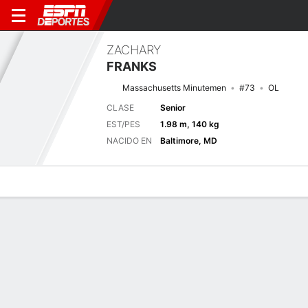
ZACHARY
FRANKS
Massachusetts Minutemen
#73
OL
CLASE
Senior
EST/PES
1.98 m, 140 kg
NACIDO EN
Baltimore, MD
Perfil de Jugador
Noticias
Bio
Próximo juego
MASS
RUTG
3/9
0-0
0-0