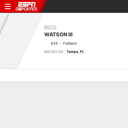
RICO
WATSON III
#34
Fullback
NACIDO EN
Tampa, FL
Perfil de Jugador
Noticias
Estadísticas
Bio
Splits
Resumen
Últimas noticias
Ver Todo