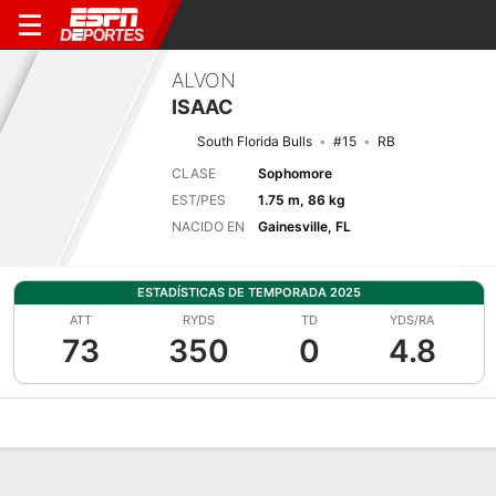
ALVON
ISAAC
South Florida Bulls
#15
RB
CLASE
Sophomore
EST/PES
1.75 m, 86 kg
NACIDO EN
Gainesville, FL
ESTADÍSTICAS DE TEMPORADA 2025
ATT
RYDS
TD
YDS/RA
73
350
0
4.8
Perfil de Jugador
Noticias
Estadísticas
Bio
Splits
Resumen