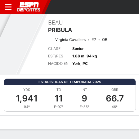
BEAU
PRIBULA
Virginia Cavaliers
#7
QB
CLASE
Senior
EST/PES
1.88 m, 94 kg
NACIDO EN
York, PC
ESTADÍSTICAS DE TEMPORADA 2025
YDS
TD
INT
QBR
1,941
11
9
66.7
94º
E-97º
E-85º
46º
Perfil de Jugador
Noticias
Estadísticas
Bio
Splits
Resumen