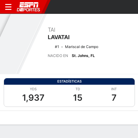
TAI
LAVATAI
#1
Mariscal de Campo
NACIDO EN
St. Johns, FL
ESTADÍSTICAS
YDS
TD
INT
1,937
15
7
Perfil de Jugador
Noticias
Estadísticas
Bio
Splits
Resumen