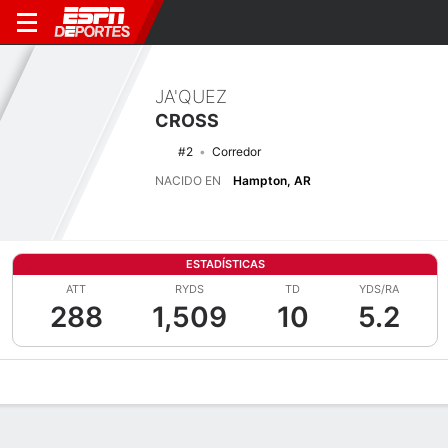
JA'QUEZ
CROSS
#2
Corredor
NACIDO EN
Hampton, AR
ESTADÍSTICAS
ATT
RYDS
TD
YDS/RA
288
1,509
10
5.2
Perfil de Jugador
Noticias
Estadísticas
Bio
Splits
Resumen