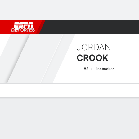
Fútbol
MLB
F. Americano
Básquetbol
WNBA
F1
Boxe
JORDAN
CROOK
#8
Linebacker
Perfil de Jugador
Noticias
Estadísticas
Bio
Splits
Resumen