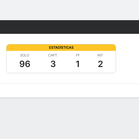
Watch
Juegos
ESTADÍSTICAS
SOLO
CAPT.
FF
INT
96
3
1
2