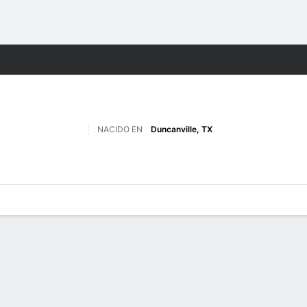
o
NCAAF
Más Deportes
NACIDO EN
Duncanville, TX
 de Juegos