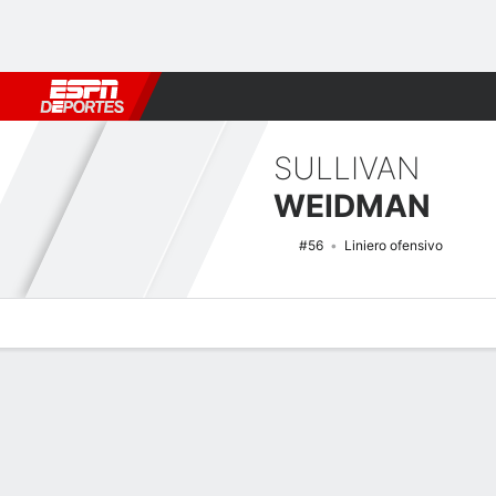
Fútbol
MLB
F. Americano
Básquetbol
WNBA
F1
Boxe
SULLIVAN
WEIDMAN
#56
Liniero ofensivo
Perfil de Jugador
Noticias
Bio